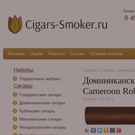
Прием 
8 4
Магазин
Лаунж
Новости
Статьи
Условия покупки
Наборы
Главная
>
Сигары
>
Доминика
Доминикански
Подарочные наборы
Сигары
Cameroon Ro
Гондурасские сигары
Артикул: 118-9870
Доминиканские сигары
Кубинские сигары
Мексиканские сигары
Никарагуанские сигары