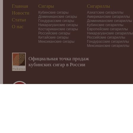
Главная
Сигары
Сигариллы
Новости
Кубинские сигары
Азиатские сигариллы
Доминиканские сигары
Американские сигариллы
Статьи
Гондурасские сигары
Доминиканские сигариллы
Никарагуанские сигары
Кубинские сигариллы
О нас
Костариканские сигары
Европейские сигариллы
Российские сигары
Никарагуанские сигариллы
Китайские сигары
Российские сигариллы
Мексиканские сигары
Гондурасские сигариллы
Мексиканские сигариллы
Официальная точка продаж
кубинских сигар в России
© 2012-2026
Интернет-магазин Cigars-Smoker.ru
Данный
публичной офертой или рекламой!
Купить сигары, сигариллы, хьюмидоры, аксессуары, п
Москве.
Внимание! МИНЗДРАВ РОССИИ ПРЕДУПРЕЖДАЕТ: 
ВАШЕМУ ЗДОРОВЬЮ!
Мы не продаем табачные изделия лицам моложе 18 лет