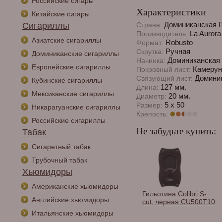
Российские сигары
Характеристики
Китайские сигары
Доминиканская 
Сигариллы
Страна:
La Aurora
Производитель:
Азиатские сигариллы
Robusto
Формат:
Ручная
Скрутка:
Доминиканские сигариллы
Доминиканская 
Начинка:
Европейские сигариллы
Камерун
Покровный лист:
Доминик
Связующий лист:
Кубинские сигариллы
127 мм.
Длина:
Мексиканские сигариллы
20 мм.
Диаметр:
5 x 50
Размер:
Никарагуанские сигариллы
Крепость:
Российские сигариллы
Не забудьте купить:
Табак
Сигаретный табак
Трубочный табак
Хьюмидоры
Американские хьюмидоры
Спички сигарные
Гильотина Colibri S-
Английские хьюмидоры
Habanos в
cut, черная CU500T10
ассортименте.
Итальянские хьюмидоры