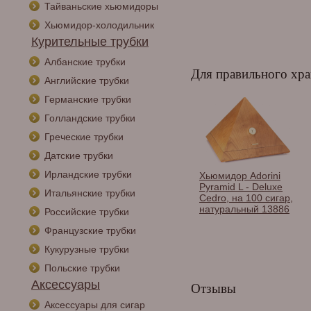
Тайваньские хьюмидоры
Хьюмидор-холодильник
Курительные трубки
Албанские трубки
Для правильного хра
Английские трубки
Германские трубки
Голландские трубки
Греческие трубки
Датские трубки
Ирландские трубки
Хьюмидор Colibri
Хьюмидор Adorini
Quasar на 40 сигар,
Pyramid L - Deluxe
Итальянские трубки
Синий лак Navy
Cedro, на 100 сигар,
HU250T4
натуральный 13886
Российские трубки
Французские трубки
Кукурузные трубки
Польские трубки
Аксессуары
Отзывы
Аксессуары для сигар