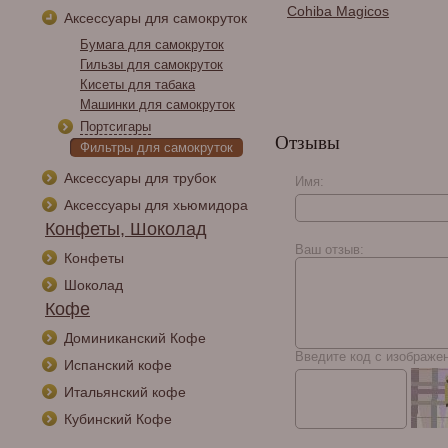
Зажигалка сигарная
Cohiba Magicos
Аксессуары для самокруток
Colibri Evo, черная
LI520C1
Бумага для самокруток
Гильзы для самокруток
Кисеты для табака
Машинки для самокруток
Портсигары
Отзывы
Фильтры для самокруток
Аксессуары для трубок
Имя:
Аксессуары для хьюмидора
Arturo Fuente Opus X
Конфеты, Шоколад
Super Belicoso
Ваш отзыв:
Конфеты
Шоколад
Кофе
Доминиканский Кофе
Введите код с изображе
Испанский кофе
Итальянский кофе
Кубинский Кофе