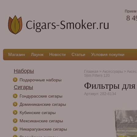
Прием 
8 4
Магазин
Лаунж
Новости
Статьи
Условия покупки
Наборы
Главная
>
Аксессуары
>
Аксес
Slim Filters 120
Подарочные наборы
Фильтры для 
Сигары
Артикул: 282-8134
Гондурасские сигары
Доминиканские сигары
Кубинские сигары
Мексиканские сигары
Никарагуанские сигары