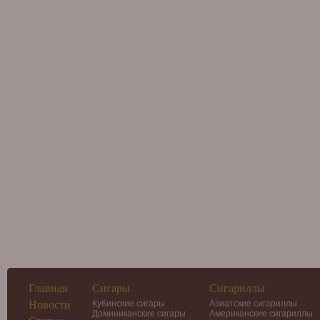
Главная
Сигары
Сигариллы
Новости
Кубинские сигары
Азиатские сигариллы
Доминиканские сигары
Американские сигариллы