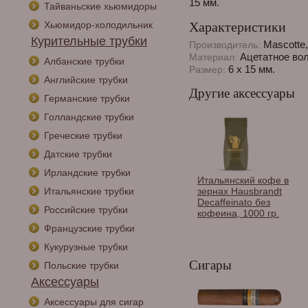
15 мм.
Тайваньские хьюмидоры
Хьюмидор-холодильник
Характеристики
Курительные трубки
Mascotte
Производитель:
Ацетатное во
Материал:
Албанские трубки
6 x 15 мм.
Размер:
Английские трубки
Другие аксессуары
Германские трубки
Голландские трубки
Греческие трубки
Датские трубки
Ирландские трубки
Итальянский кофе в
Итальянские трубки
зернах Hausbrandt
Decaffeinato без
Российские трубки
кофеина, 1000 гр.
Французские трубки
Кукурузные трубки
Сигары
Польские трубки
Аксессуары
Аксессуары для сигар