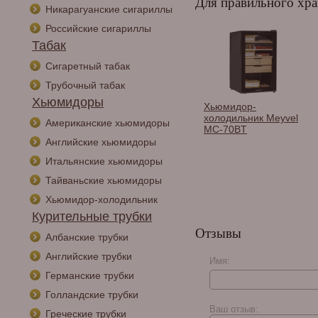
Для правильного хра
Никарагуанские сигариллы
Российские сигариллы
Табак
Сигаретный табак
Трубочный табак
Хьюмидоры
Хьюмидор-
холодильник Meyvel
Американские хьюмидоры
MC-70BT
Английские хьюмидоры
Итальянские хьюмидоры
Тайваньские хьюмидоры
Хьюмидор-холодильник
Курительные трубки
Отзывы
Албанские трубки
Английские трубки
Имя:
Германские трубки
Голландские трубки
Ваш отзыв:
Греческие трубки