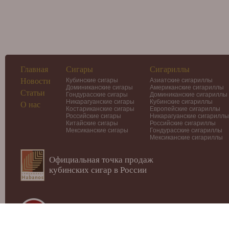
Главная
Сигары
Сигариллы
Новости
Кубинские сигары
Азиатские сигариллы
Доминиканские сигары
Американские сигариллы
Статьи
Гондурасские сигары
Доминиканские сигариллы
Никарагуанские сигары
Кубинские сигариллы
О нас
Костариканские сигары
Европейские сигариллы
Российские сигары
Никарагуанские сигариллы
Китайские сигары
Российские сигариллы
Мексиканские сигары
Гондурасские сигариллы
Мексиканские сигариллы
Официальная точка продаж
кубинских сигар в России
© 2012-2026
Интернет-магазин Cigars-Smoker.ru
Данный