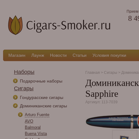
Прием 
8 4
Магазин
Лаунж
Новости
Статьи
Условия покупки
Наборы
Главная
>
Сигары
>
Доминика
Доминикански
Подарочные наборы
Сигары
Sapphire
Гондурасские сигары
Артикул: 113-7039
Доминиканские сигары
Arturo Fuente
AVO
Balmoral
Buena Vista