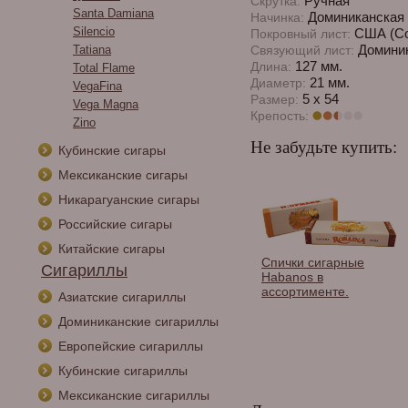
Ручная
Скрутка:
Santa Damiana
Доминиканская 
Начинка:
Silencio
США (Con
Покровный лист:
Доминик
Tatiana
Связующий лист:
127 мм.
Длина:
Total Flame
21 мм.
Диаметр:
VegaFina
5 x 54
Размер:
Vega Magna
Крепость:
Zino
Не забудьте купить:
Кубинские сигары
Мексиканские сигары
Никарагуанские сигары
Российские сигары
Китайские сигары
Спички сигарные
Сигариллы
Habanos в
ассортименте.
Азиатские сигариллы
Доминиканские сигариллы
Европейские сигариллы
Кубинские сигариллы
Мексиканские сигариллы