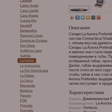
Caldwell
Carlos Andre
Casa Carrillo
Casa Magna
Cuesta Rey
Davidoff
Описание
Dardanelles
Сигара La Aurora Prefer
Diamond Crown
листом Connecticut Shad
Dominican Estates
с лёгким вкусом древес
Don Diego
Сигары La Aurora Prefer
Guillermo Leon
и именно они стали перв
Gurkha
помещенными в тубы. Пр
La Aurora
отобранный табак, прох
Далее, табак выдерживае
La Instructora
после этого из него скр
La Flor Dominicana
чтобы табак в них стал 
La Galera
Aurora Preferidos выдер
La Unica
затем поступают в прода
Macanudo
Montosa
Характеристики
Parcero
Доминиканская 
Страна:
PDR
La Aurora
Производитель:
Principle
Perfecto
Формат:
Quesada