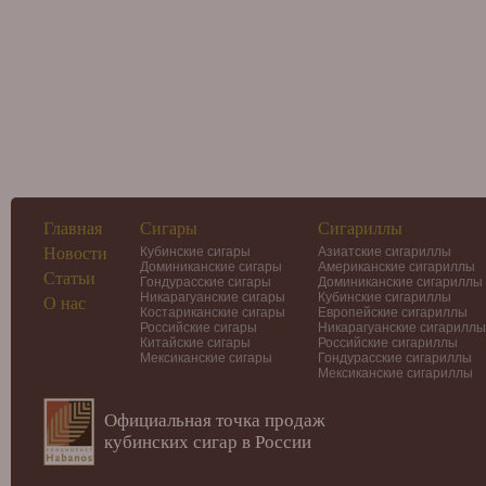
Главная
Сигары
Сигариллы
Новости
Кубинские сигары
Азиатские сигариллы
Доминиканские сигары
Американские сигариллы
Статьи
Гондурасские сигары
Доминиканские сигариллы
Никарагуанские сигары
Кубинские сигариллы
О нас
Костариканские сигары
Европейские сигариллы
Российские сигары
Никарагуанские сигариллы
Китайские сигары
Российские сигариллы
Мексиканские сигары
Гондурасские сигариллы
Мексиканские сигариллы
Официальная точка продаж
кубинских сигар в России