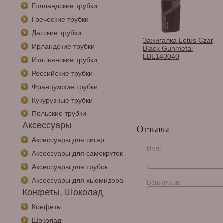
Голландские трубки
Греческие трубки
Датские трубки
лка Lotus
Зажигалка Vertigo
Зажигалка Lotus Czar
Ирландские трубки
r Black &
Eloquence Blue
Black Gunmetal
tall 7500
Gunmetal
LBL140040
Итальянские трубки
Российские трубки
Французские трубки
Кукурузные трубки
Польские трубки
Аксессуары
Отзывы
Аксессуары для сигар
Имя:
Аксессуары для самокруток
Аксессуары для трубок
Аксессуары для хьюмидора
Ваш отзыв:
Конфеты, Шоколад
Конфеты
Шоколад