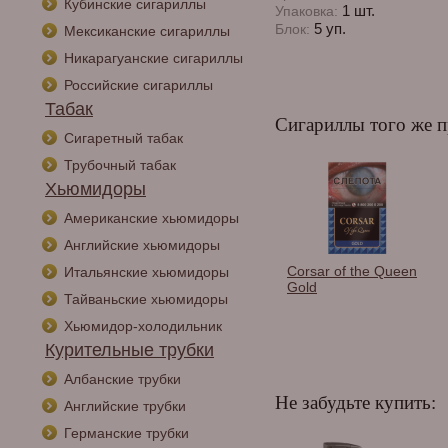
Кубинские сигариллы
1 шт.
Упаковка:
5 уп.
Блок:
Мексиканские сигариллы
Никарагуанские сигариллы
Российские сигариллы
Табак
Сигариллы того же п
Сигаретный табак
Трубочный табак
Хьюмидоры
Американские хьюмидоры
Английские хьюмидоры
ail American
Wild Tail Carribean
Corsar of the Queen
Итальянские хьюмидоры
y (в стеклянных
Rum (в стеклянных
Gold
Тайваньские хьюмидоры
 25шт.
тубах) 25шт.
Хьюмидор-холодильник
Курительные трубки
Албанские трубки
Не забудьте купить:
Английские трубки
Германские трубки