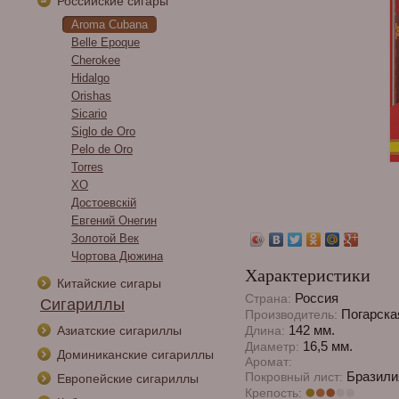
Российские сигары
Aroma Cubana
Belle Epoque
Cherokee
Hidalgo
Orishas
Sicario
Siglo de Oro
Pelo de Oro
Torres
XO
Достоевскiй
Евгений Онегин
Золотой Век
Чортова Дюжина
Характеристики
Китайские сигары
Россия
Страна:
Сигариллы
Погарска
Производитель:
142 мм.
Азиатские сигариллы
Длина:
16,5 мм.
Диаметр:
Доминиканские сигариллы
Аромат:
Бразили
Покровный лист:
Европейские сигариллы
Крепость: