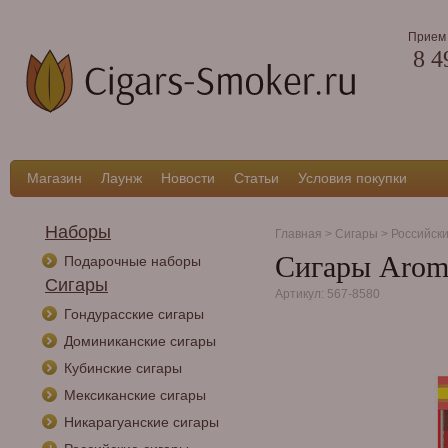
Прием 
8 4
Магазин
Лаунж
Новости
Статьи
Условия покупки
Наборы
Главная
>
Сигары
>
Российск
Сигары Aroma
Подарочные наборы
Сигары
Артикул: 567-8580
Гондурасские сигары
Доминиканские сигары
Кубинские сигары
Мексиканские сигары
Никарагуанские сигары