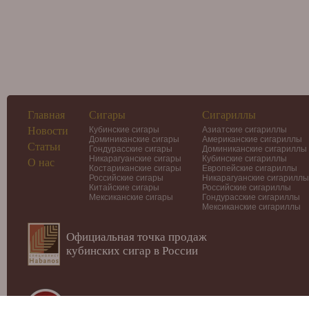
Главная
Сигары
Сигариллы
Новости
Кубинские сигары
Азиатские сигариллы
Доминиканские сигары
Американские сигариллы
Статьи
Гондурасские сигары
Доминиканские сигариллы
Никарагуанские сигары
Кубинские сигариллы
О нас
Костариканские сигары
Европейские сигариллы
Российские сигары
Никарагуанские сигариллы
Китайские сигары
Российские сигариллы
Мексиканские сигары
Гондурасские сигариллы
Мексиканские сигариллы
Официальная точка продаж
кубинских сигар в России