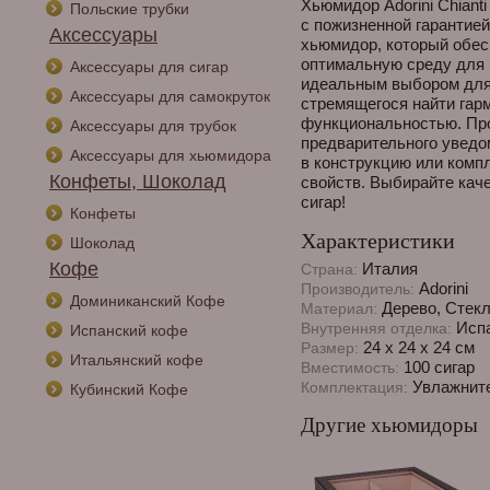
Хьюмидор Аdorini Chianti
Польские трубки
с пожизненной гарантией 
Аксессуары
хьюмидор, который обес
оптимальную среду для в
Аксессуары для сигар
идеальным выбором для 
Аксессуары для самокруток
стремящегося найти гар
функциональностью. Про
Аксессуары для трубок
предварительного уведо
Аксессуары для хьюмидора
в конструкцию или комп
Конфеты, Шоколад
свойств. Выбирайте кач
сигар!
Конфеты
Характеристики
Шоколад
Кофе
Италия
Страна:
Adorini
Производитель:
Доминиканский Кофе
Дерево, Стек
Материал:
Испа
Внутренняя отделка:
Испанский кофе
24 x 24 x 24 см
Размер:
Итальянский кофе
100 сигар
Вместимость:
Увлажните
Комплектация:
Кубинский Кофе
Другие хьюмидоры