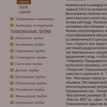
Adorini
Компактный хьюмидор Аdor
Gentili
черный 1413 из испанск
Lubinski
Высококачественная мно
цвета высшего качества
Тайваньские хьюмидоры
испанский кедр. Увлажни
Хьюмидор-холодильник
полимера обеспечивает 
Курительные трубки
Можно контролировать в
откалиброванный прециз
Албанские трубки
установленный в центра
того, открыта или закр
Английские трубки
системой разделителей a
Германские трубки
три вертикальных раздел
разделения сигар, чтобы
Голландские трубки
-Гигрометр: Предварите
Греческие трубки
волосяной гигрометр, оп
-Покрытие: Окрашенный 
Датские трубки
комплекте делители: 6. 
Ирландские трубки
Нет. -Материал корпуса
обшивка: Экстракрепкий
Итальянские трубки
вентиляционными ребрам
Российские трубки
Окрашенный лак. -Размеры
-Внутренние размеры (В х 
Французские трубки
-Масса: 4057 гр. -Цвет: Ч
Кукурузные трубки
Пожизненная гарантия Ad