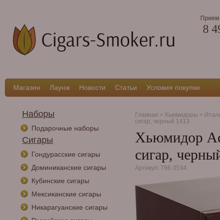
Прием 
8 4
Магазин
Лаунж
Новости
Статьи
Условия покупки
Наборы
Главная
>
Хьюмидоры
>
Итал
сигар, черный 1413
Подарочные наборы
Хьюмидор Ado
Сигары
сигар, черны
Гондурасские сигары
Доминиканские сигары
Артикул: 786-3534
Кубинские сигары
Мексиканские сигары
Никарагуанские сигары