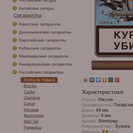
Российские сигары
Китайские сигары
Сигариллы
Азиатские сигариллы
Доминиканские сигариллы
Европейские сигариллы
Кубинские сигариллы
Мексиканские сигариллы
Никарагуанские сигариллы
Российские сигариллы
Aroma de Habana
Barclay
Характеристики
Cariba
Cherokee
Россия
Страна:
Corsar
Погарска
Производитель:
Havanas
84 мм.
Длина:
8 мм.
Диаметр:
Mackintosh
Виноград
Аромат:
Wild Tail
Бумага
Покровный лист:
Папиросы
Крепость: