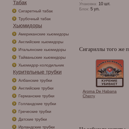
Табак
10 шт.
Упаковка:
5 уп.
Блок:
Сигаретный табак
Трубочный табак
Хьюмидоры
Американские хьюмидоры
Английские хьюмидоры
Сигариллы того же п
Итальянские хьюмидоры
Тайваньские хьюмидоры
Хьюмидор-холодильник
Курительные трубки
Албанские трубки
Английские трубки
ы Aroma Cubana
Cherokee Сигарная
Aroma De Habana
al Maduro
смесь (20 шт.)
Cherry
Германские трубки
 1 шт.
Голландские трубки
Греческие трубки
Датские трубки
Ирландские трубки