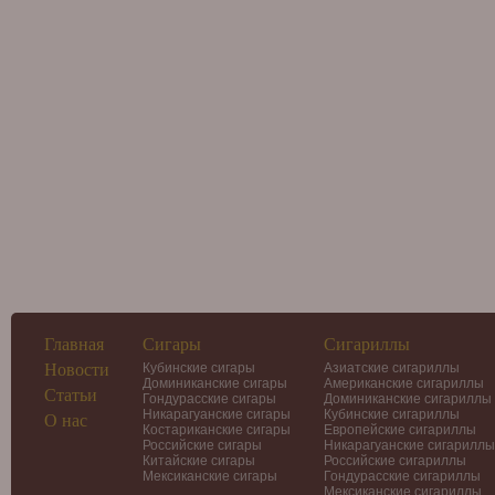
Главная
Сигары
Сигариллы
Новости
Кубинские сигары
Азиатские сигариллы
Доминиканские сигары
Американские сигариллы
Статьи
Гондурасские сигары
Доминиканские сигариллы
Никарагуанские сигары
Кубинские сигариллы
О нас
Костариканские сигары
Европейские сигариллы
Российские сигары
Никарагуанские сигариллы
Китайские сигары
Российские сигариллы
Мексиканские сигары
Гондурасские сигариллы
Мексиканские сигариллы