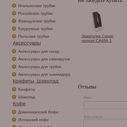
Не забудьте купить:
Итальянские трубки
Российские трубки
Французские трубки
Кукурузные трубки
лка Lotus
Зажигалка Lotus
Зажигалка Caseti,
Польские трубки
Rocket Gunmetal 8120
черная CA484-1
Аксессуары
Аксессуары для сигар
Аксессуары для самокруток
Аксессуары для трубок
Аксессуары для хьюмидора
Конфеты, Шоколад
Отзывы
Конфеты
Шоколад
Имя:
Кофе
Доминиканский Кофе
Ваш отзыв:
Испанский кофе