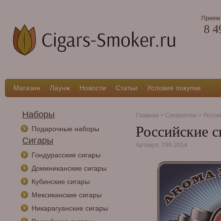
Прием 
8 4
Магазин
Лаунж
Новости
Статьи
Условия покупки
Наборы
Главная
>
Сигариллы
>
Росси
Российские с
Подарочные наборы
Сигары
Артикул: 799-2014
Гондурасские сигары
Доминиканские сигары
Кубинские сигары
Мексиканские сигары
Никарагуанские сигары