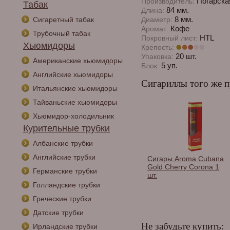
Погарска
Производитель:
Табак
84 мм.
Длина:
8 мм.
Сигаретный табак
Диаметр:
Кофе
Аромат:
Трубочный табак
HTL
Покровный лист:
Хьюмидоры
Крепость:
20 шт.
Упаковка:
Американские хьюмидоры
5 уп.
Блок:
Английские хьюмидоры
Сигариллы того же п
Итальянские хьюмидоры
Тайваньские хьюмидоры
Хьюмидор-холодильник
Курительные трубки
Албанские трубки
Английские трубки
ы Aroma Cubana
Barclay 84мм - Cherry
Сигары Aroma Cubana
herry Robusto 1
(сигариты)
Gold Cherry Corona 1
Германские трубки
шт.
Голландские трубки
Греческие трубки
Датские трубки
Не забудьте купить:
Ирландские трубки