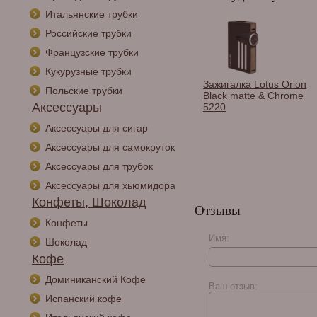
Итальянские трубки
Российские трубки
Французские трубки
Кукурузные трубки
лка Lotus
Зажигалка Caseti
Зажигалка Lotus Orion
Польские трубки
t Chrome 8110
турбо, тонкая,
Black matte & Chrome
Аксессуары
серебристая CA418-3
5220
Аксессуары для сигар
Аксессуары для самокруток
Аксессуары для трубок
Аксессуары для хьюмидора
Конфеты, Шоколад
Отзывы
Конфеты
Имя:
Шоколад
Кофе
Доминиканский Кофе
Ваш отзыв:
Испанский кофе