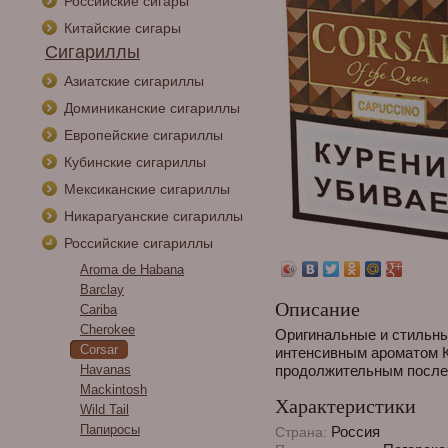
Российские сигары
Китайские сигары
Сигариллы
Азиатские сигариллы
Доминиканские сигариллы
Европейские сигариллы
Кубинские сигариллы
Мексиканские сигариллы
Никарагуанские сигариллы
Российские сигариллы
Aroma de Habana
Barclay
Описание
Cariba
Cherokee
Оригинальные и стильные
Corsar
интенсивным ароматом К
Havanas
продолжительным после
Mackintosh
Характеристики
Wild Tail
Папиросы
Россия
Страна: