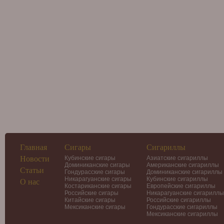
Главная
Сигары
Сигариллы
Новости
Кубинские сигары
Азиатские сигариллы
Доминиканские сигары
Американские сигариллы
Статьи
Гондурасские сигары
Доминиканские сигариллы
Никарагуанские сигары
Кубинские сигариллы
О нас
Костариканские сигары
Европейские сигариллы
Российские сигары
Никарагуанские сигариллы
Китайские сигары
Российские сигариллы
Мексиканские сигары
Гондурасские сигариллы
Мексиканские сигариллы