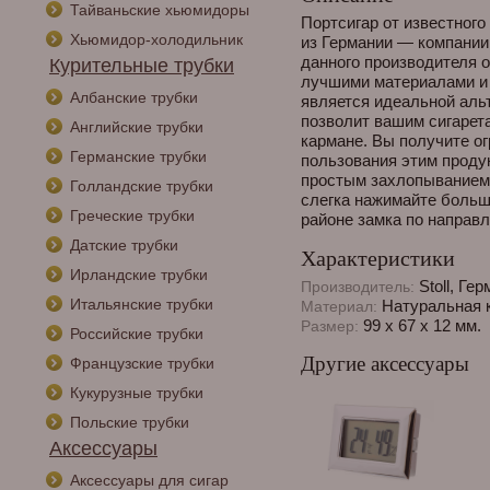
Тайваньские хьюмидоры
Портсигар от известног
Хьюмидор-холодильник
из Германии — компании 
данного производителя 
Курительные трубки
лучшими материалами и
Албанские трубки
является идеальной аль
позволит вашим сигарет
Английские трубки
кармане. Вы получите о
Германские трубки
пользования этим продук
простым захлопыванием о
Голландские трубки
слегка нажимайте больш
Греческие трубки
районе замка по направл
Датские трубки
Характеристики
Ирландские трубки
Stoll, Ге
Производитель:
Итальянские трубки
Натуральная к
Материал:
99 х 67 х 12 мм.
Размер:
Российские трубки
Другие аксессуары
Французские трубки
Кукурузные трубки
Польские трубки
Аксессуары
Аксессуары для сигар