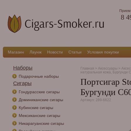
Прием 
8 4
Магазин
Лаунж
Новости
Статьи
Условия покупки
Наборы
Главная
>
Аксессуары
>
Аксес
натуральная кожа, Бургунди 
Подарочные наборы
Портсигар Sto
Сигары
Бургунди C6
Гондурасские сигары
Доминиканские сигары
Артикул: 289-6622
Кубинские сигары
Мексиканские сигары
Никарагуанские сигары