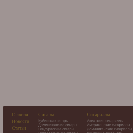
Главная
Сигары
Сигариллы
Новости
Кубинские сигары
Азиатские сигариллы
Доминиканские сигары
Американские сигариллы
Статьи
Гондурасские сигары
Доминиканские сигариллы