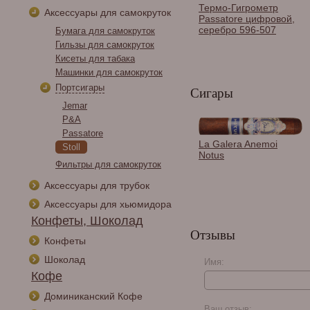
Термо-Гигрометр
Аксессуары для самокруток
Passatore цифровой,
серебро 596-507
Бумага для самокруток
Гильзы для самокруток
Кисеты для табака
Машинки для самокруток
Портсигары
Сигары
Jemar
P&A
Passatore
Кисет P&A для
La Galera Anemoi
Stoll
самокруток и 2
Notus
смесей, натуральная
Фильтры для самокруток
кожа P307-Cognac
Аксессуары для трубок
Аксессуары для хьюмидора
Конфеты, Шоколад
Отзывы
Конфеты
Шоколад
Имя:
Кофе
My Father Flor de las
Доминиканский Кофе
Antillas Maduro Toro
Ваш отзыв: