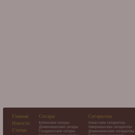
Главная
Сигары
Сигариллы
Новости
Кубинские сигары
Азиатские сигариллы
Доминиканские сигары
Американские сигариллы
Статьи
Гондурасские сигары
Доминиканские сигариллы