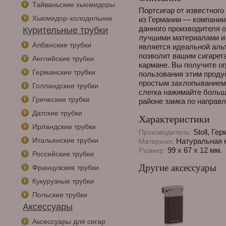
Тайваньские хьюмидоры
Портсигар от известног
Хьюмидор-холодильник
из Германии — компании
данного производителя 
Курительные трубки
лучшими материалами и
Албанские трубки
является идеальной аль
позволит вашим сигарет
Английские трубки
кармане. Вы получите о
Германские трубки
пользования этим продук
простым захлопыванием о
Голландские трубки
слегка нажимайте больш
Греческие трубки
районе замка по направл
Датские трубки
Характеристики
Ирландские трубки
Stoll, Ге
Производитель:
Итальянские трубки
Натуральная к
Материал:
99 х 67 х 12 мм.
Размер:
Российские трубки
Другие аксессуары
Французские трубки
Кукурузные трубки
Польские трубки
Аксессуары
Аксессуары для сигар