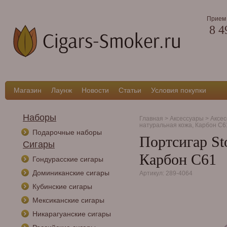
Прием 
8 4
Магазин
Лаунж
Новости
Статьи
Условия покупки
Наборы
Главная
>
Аксессуары
>
Аксес
натуральная кожа, Карбон C6
Подарочные наборы
Портсигар Sto
Сигары
Карбон C61
Гондурасские сигары
Доминиканские сигары
Артикул: 289-4064
Кубинские сигары
Мексиканские сигары
Никарагуанские сигары