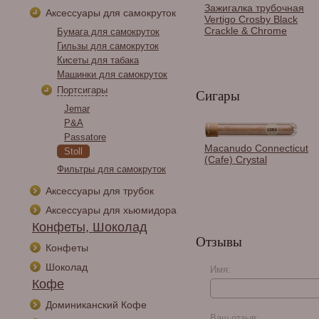
Зажигалка трубочная
Аксессуары для самокруток
Vertigo Crosby Black
Crackle & Chrome
Бумага для самокруток
Гильзы для самокруток
Кисеты для табака
Машинки для самокруток
Портсигары
Сигары
Jemar
P&A
Passatore
Гильотина Caseti,
Macanudo Connecticut
Stoll
хром CA113-2
(Cafe) Crystal
Фильтры для самокруток
Аксессуары для трубок
Аксессуары для хьюмидора
Конфеты, Шоколад
Отзывы
Конфеты
Шоколад
Имя:
Кофе
Gurkha Cellar Reserve
Доминиканский Кофе
15 Year Koi Perfecto
Ваш отзыв: