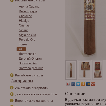
Российские сигары
Aroma Cubana
Belle Epoque
Cherokee
Hidalgo
Orishas
Sicario
Siglo de Oro
Pelo de Oro
Torres
XO
Достоевскiй
Евгений Онегин
Золотой Век
Чортова Дюжина
Китайские сигары
Сигариллы
Азиатские сигариллы
Описание
Доминиканские сигариллы
В деликатном мягком в
Европейские сигариллы
уловимы фруктовые тон