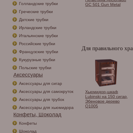
Голландские трубки
Habanos в
GC 501 Gun Metal
ассортименте.
Греческие трубки
Датские трубки
Ирландские трубки
Итальянские трубки
Российские трубки
Для правильного хра
Французские трубки
Кукурузные трубки
Польские трубки
Аксессуары
Аксессуары для сигар
Аксессуары для самокруток
Хьюмидор Lubinski на
Хьюмидор-шкаф
40 сигар, Красное
Lubinski на 150 сигар,
Аксессуары для трубок
дерево Q243
Эбеновое дерево
Q1005
Аксессуары для хьюмидора
Конфеты, Шоколад
Конфеты
Шоколад