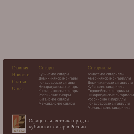
Главная
Сигары
Сигариллы
Новости
Кубинские сигары
Азиатские сигариллы
Доминиканские сигары
Американские сигариллы
Статьи
Гондурасские сигары
Доминиканские сигариллы
Никарагуанские сигары
Кубинские сигариллы
О нас
Костариканские сигары
Европейские сигариллы
Российские сигары
Никарагуанские сигариллы
Китайские сигары
Российские сигариллы
Мексиканские сигары
Гондурасские сигариллы
Мексиканские сигариллы
Официальная точка продаж
кубинских сигар в России