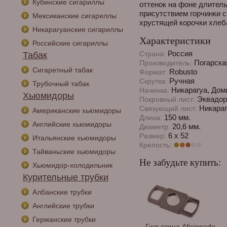
Кубинские сигариллы
оттенок на фоне длител
присутствием горчинки 
Мексиканские сигариллы
хрустящей корочки хлеб
Никарагуанские сигариллы
Характеристики
Российские сигариллы
Россия
Страна:
Табак
Погарска
Производитель:
Сигаретный табак
Robusto
Формат:
Ручная
Скрутка:
Трубочный табак
Никарагуа, Дом
Начинка:
Хьюмидоры
Эквадор
Покровный лист:
Никараг
Связующий лист:
Американские хьюмидоры
150 мм.
Длина:
Английские хьюмидоры
20,6 мм.
Диаметр:
6 x 52
Размер:
Итальянские хьюмидоры
Крепость:
Тайваньские хьюмидоры
Не забудьте купить:
Хьюмидор-холодильник
Курительные трубки
Албанские трубки
Английские трубки
Германские трубки
Спички сигарные
Гильотина Aficionado