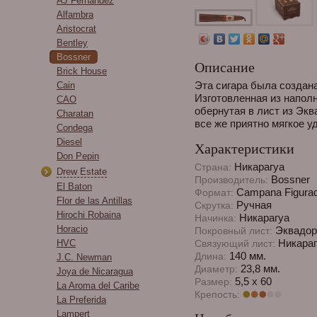
AJ Fernandez
Alfambra
Aristocrat
Bentley
Bossner
Описание
Brick House
Эта сигара была создан
Cain
Изготовленная из наполн
CAO
обернутая в лист из Экв
Charatan
все же приятно мягкое у
Condega
Diesel
Характеристики
Don Pepin
Никарагуа
Страна:
Drew Estate
Bossner
Производитель:
El Baton
Campana Figura
Формат:
Flor de las Antillas
Ручная
Скрутка:
Hirochi Robaina
Никарагуа
Начинка:
Horacio
Эквадор
Покровный лист:
Никараг
HVC
Связующий лист:
140 мм.
Длина:
J.C. Newman
23,8 мм.
Диаметр:
Joya de Nicaragua
5,5 x 60
Размер:
La Aroma del Caribe
Крепость:
La Preferida
Lampert