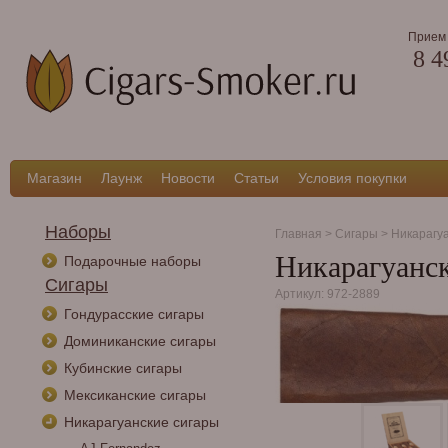
Прием 
8 4
Магазин
Лаунж
Новости
Статьи
Условия покупки
Наборы
Главная
>
Сигары
>
Никарагу
Никарагуанск
Подарочные наборы
Сигары
Артикул: 972-2889
Гондурасские сигары
Доминиканские сигары
Кубинские сигары
Мексиканские сигары
Никарагуанские сигары