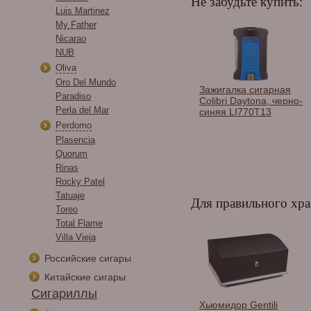
Не забудьте купить:
Luis Martinez
My Father
Nicarao
NUB
Oliva
Oro Del Mundo
и сигарные
Гильотина Aficionado
Зажигалка сигарная
Paradiso
os в
XEXCD RD Xotic Edge
Colibri Daytona, черно-
Perla del Mar
тименте.
Xceed V-Cut Red
синяя LI770T13
Perdomo
Plasencia
Quorum
Rinas
Rocky Patel
Tatuaje
Для правильного хра
Toreo
Total Flame
Villa Vieja
Российские сигары
Китайские сигары
Сигариллы
дор Lubinski на
Хьюмидор Adorini
Хьюмидор Gentili