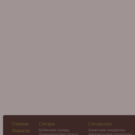
Главная
Сигары
Сигариллы
Новости
Кубинские сигары
Азиатские сигариллы
Доминиканские сигары
Американские сигариллы