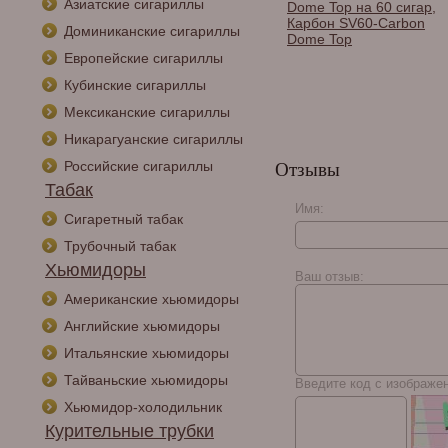
Азиатские сигариллы
ар с
Pyramid L - Deluxe
Dome Top на 60 сигар,
очным набором,
Black на 100 сигар,
Карбон SV60-Carbon
Доминиканские сигариллы
вое дерево
черный 1425
Dome Top
0
Европейские сигариллы
Кубинские сигариллы
Мексиканские сигариллы
Никарагуанские сигариллы
Российские сигариллы
Отзывы
Табак
Имя:
Сигаретный табак
Трубочный табак
Хьюмидоры
Ваш отзыв:
Американские хьюмидоры
Английские хьюмидоры
Итальянские хьюмидоры
Тайваньские хьюмидоры
Введите код с изображе
Хьюмидор-холодильник
Курительные трубки