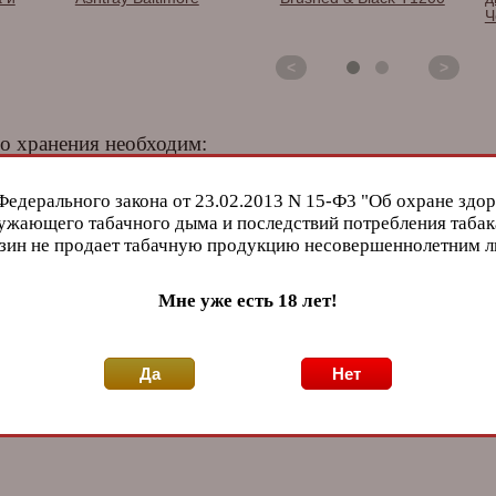
Ч
<
>
о хранения необходим:
Федерального закона от 23.02.2013 N 15-Ф3 "Об охране здор
ужающего табачного дыма и последствий потребления табак
зин не продает табачную продукцию несовершеннолетним 
Мне уже есть 18 лет!
d
Хьюмидор Aficionado
Хьюмидор Howard
Х
,
Elevate Pear Wood
Miller на 30 сигар
F
018
Макассар 810-011
с
S
Да
Нет
<
>