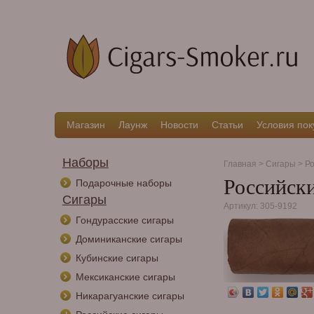
Магазин
Лаунж
Новости
Статьи
Условия пок
Наборы
Главная
>
Сигары
>
Ро
Российски
Подарочные наборы
Сигары
Артикул: 305-9192
Гондурасские сигары
Доминиканские сигары
Кубинские сигары
Мексиканские сигары
Никарагуанские сигары