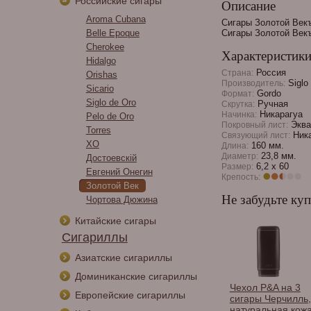
Российские сигары
Описание
Aroma Cubana
Сигары Золотой Векъ 
Belle Epoque
Сигары Золотой Векъ 
Cherokee
Характеристик
Hidalgo
Россия
Страна:
Orishas
Siglo
Производитель:
Sicario
Gordo
Формат:
Siglo de Oro
Ручная
Скрутка:
Никарагуа
Начинка:
Pelo de Oro
Эква
Покровный лист:
Torres
Ника
Связующий лист:
XO
160 мм.
Длина:
23,8 мм.
Диаметр:
Достоевскiй
6,2 x 60
Размер:
Евгений Онегин
Крепость:
Золотой Век
Не забудьте куп
Чортова Дюжина
Китайские сигары
Сигариллы
Азиатские сигариллы
Доминиканские сигариллы
р Lotus
Зажигалка Les Fines
Чехол P&A на 3
Европейские сигариллы
tion Techni Color
Lames Essential Single
сигары Черчилль,
Starburst &
- Black 3-в-1
натуральная кожа