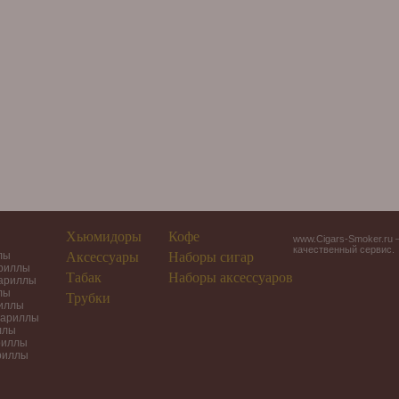
Хьюмидоры
Кофе
www.Cigars-Smoker.ru 
качественный сервис.
лы
Аксессуары
Наборы сигар
ариллы
Табак
Наборы аксессуаров
гариллы
лы
Трубки
риллы
гариллы
ллы
риллы
риллы