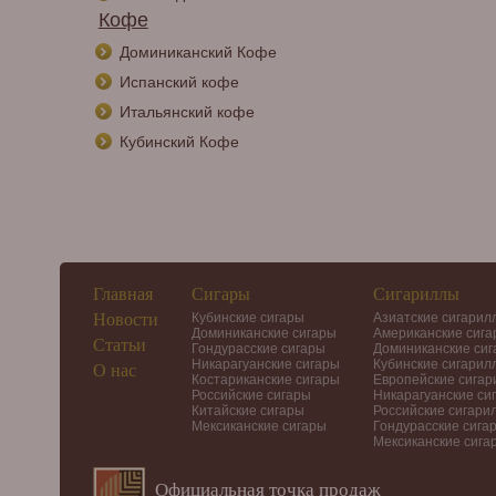
Кофе
Доминиканский Кофе
Испанский кофе
Итальянский кофе
Кубинский Кофе
Главная
Сигары
Сигариллы
Новости
Кубинские сигары
Азиатские сигарил
Доминиканские сигары
Американские сиг
Статьи
Гондурасские сигары
Доминиканские си
Никарагуанские сигары
Кубинские сигарил
О нас
Костариканские сигары
Европейские сига
Российские сигары
Никарагуанские си
Китайские сигары
Российские сигари
Мексиканские сигары
Гондурасские сига
Мексиканские сига
Официальная точка продаж