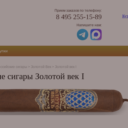
Прием заказов по телефону:
8 495 255-15-89
Кут
Напишите нам:
упки
ссийские сигары
>
Золотой Век
>
Золотой век I
е сигары Золотой век I