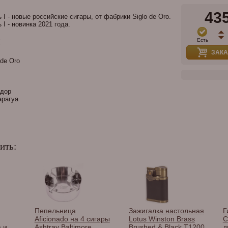
43
I - новые российские сигары, от фабрики Siglo de Oro.
I - новинка 2021 года.
и
Есть
ЗАКА
 de Oro
дор
рагуа
ить:
Пепельница
Зажигалка настольная
Г
Aficionado на 4 сигары
Lotus Winston Brass
C
 и
Ashtray Baltimore
Brushed & Black T1200
д