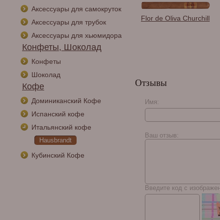
Аксессуары для самокруток
Зажигалка сигарная
Flor de Oliva Churchill
Аксессуары для трубок
Colibri Falcon, красный
металлик LI310T12
Аксессуары для хьюмидора
Конфеты, Шоколад
Конфеты
Шоколад
Отзывы
Кофе
Доминиканский Кофе
Имя:
Испанский кофе
La Aurora 107
Итальянский кофе
Nicaragua Gran Toro
Ваш отзыв:
Hausbrandt
Кубинский Кофе
Введите код с изображе