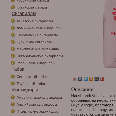
Российские сигары
Китайские сигары
Сигариллы
Азиатские сигариллы
Доминиканские сигариллы
Европейские сигариллы
Кубинские сигариллы
Мексиканские сигариллы
Никарагуанские сигариллы
Российские сигариллы
Табак
Сигаретный табак
Трубочный табак
Описание
Хьюмидоры
Hausbrandt Venezia - эт
Американские хьюмидоры
собранных на нескольки
Английские хьюмидоры
Вкус у кофе, благодаря 
насыщенный, с ощутимой,
Итальянские хьюмидоры
чувствуются деликатные