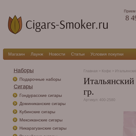
Прием 
8 4
Магазин
Лаунж
Новости
Статьи
Условия покупки
Наборы
Главная
>
Кофе
>
Итальянски
Итальянский 
Подарочные наборы
Сигары
гр.
Гондурасские сигары
Артикул: 400-2580
Доминиканские сигары
Кубинские сигары
Мексиканские сигары
Никарагуанские сигары