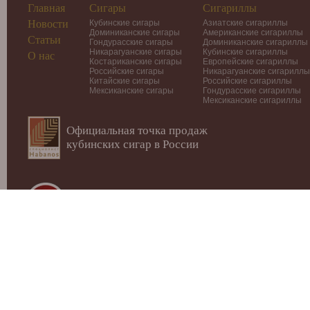
Главная
Сигары
Сигариллы
Новости
Кубинские сигары
Азиатские сигариллы
Доминиканские сигары
Американские сигариллы
Статьи
Гондурасские сигары
Доминиканские сигариллы
Никарагуанские сигары
Кубинские сигариллы
О нас
Костариканские сигары
Европейские сигариллы
Российские сигары
Никарагуанские сигариллы
Китайские сигары
Российские сигариллы
Мексиканские сигары
Гондурасские сигариллы
Мексиканские сигариллы
Официальная точка продаж
кубинских сигар в России
© 2012-2026
Интернет-магазин Cigars-Smoker.ru
Данный
публичной офертой или рекламой!
Купить сигары, сигариллы, хьюмидоры, аксессуары, п
Москве.
Внимание! МИНЗДРАВ РОССИИ ПРЕДУПРЕЖДАЕТ: 
ВАШЕМУ ЗДОРОВЬЮ!
Мы не продаем табачные изделия лицам моложе 18 лет