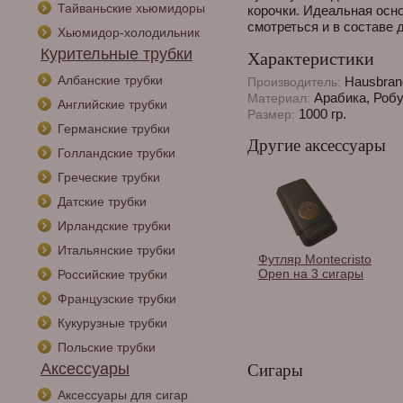
Тайваньские хьюмидоры
корочки. Идеальная осн
смотреться и в составе 
Хьюмидор-холодильник
Курительные трубки
Характеристики
Албанские трубки
Hausbran
Производитель:
Арабика, Роб
Материал:
Английские трубки
1000 гр.
Размер:
Германские трубки
Другие аксессуары
Голландские трубки
Греческие трубки
Датские трубки
Ирландские трубки
Итальянские трубки
Футляр Montecristo
Open на 3 сигары
Российские трубки
Французские трубки
Кукурузные трубки
Польские трубки
Аксессуары
Сигары
Аксессуары для сигар