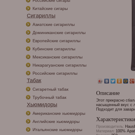
Российские сигары
Китайские сигары
Сигариллы
Азиатские сигариллы
Доминиканские сигариллы
Европейские сигариллы
Кубинские сигариллы
Мексиканские сигариллы
Никарагуанские сигариллы
Российские сигариллы
Табак
Сигаретный табак
Описание
Трубочный табак
Этот прекрасно сбал
Хьюмидоры
насыщенный вкус с л
Подходит для завар
Американские хьюмидоры
Характеристик
Английские хьюмидоры
Hausb
Производитель:
Итальянские хьюмидоры
100% Ара
Материал: