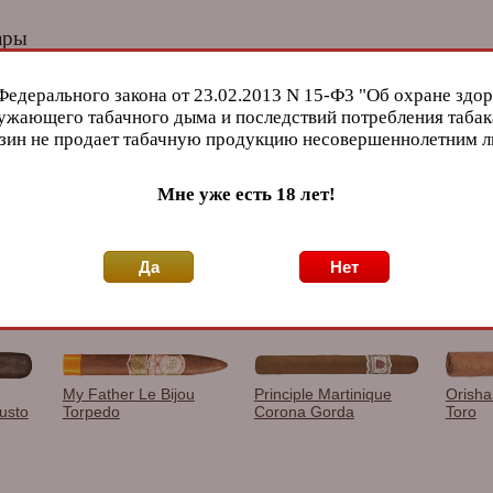
ары
Федерального закона от 23.02.2013 N 15-Ф3 "Об охране здор
ужающего табачного дыма и последствий потребления табак
зин не продает табачную продукцию несовершеннолетним 
Итальянский кофе в
Гильотина Lotus Jaws
Зажига
Мне уже есть 18 лет!
tte
зернах Hausbrandt
Metallic Brown &
Fusion
Superbar, 1000 гр.
Polished Gold CUT604
Coope
Да
Нет
My Father Le Bijou
Principle Martinique
Orish
usto
Torpedo
Corona Gorda
Toro