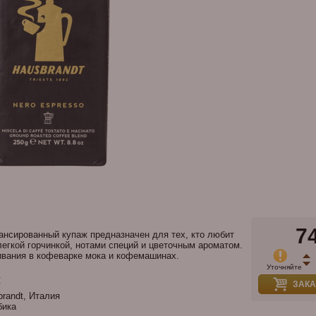
7
ансированный купаж предназначен для тех, кто любит
егкой горчинкой, нотами специй и цветочным ароматом.
ивания в кофеварке мока и кофемашинах.
Уточняйте
и
ЗАКА
randt, Италия
бика