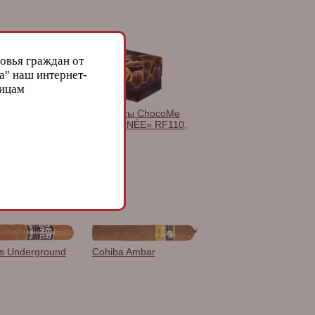
овья граждан от
а" наш интернет-
лицам
лка Lotus
Конфеты ChocoMe
 Brushed
«RAFFINÉE» RF110,
r 6740
120 гр.
as Underground
Cohiba Ambar