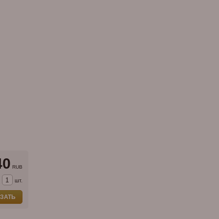
40
RUB
шт.
ЗАТЬ