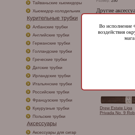
250
Размер:
Тайваньские хьюмидоры
Другие аксессу
Хьюмидор-холодильник
Курительные трубки
Во исполнение 
Албанские трубки
воздействия окр
Английские трубки
мага
Германские трубки
Бумага для
Голландские трубки
самокруток Masco
Extra Thin
Греческие трубки
Датские трубки
Ирландские трубки
Итальянские трубки
Сигары
Российские трубки
Французские трубки
Drew Estate Liga
Кукурузные трубки
Privada No. 9 Rob
Польские трубки
Аксессуары
Аксессуары для сигар