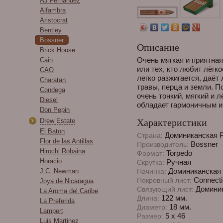
AJ Fernandez
Alfambra
Aristocrat
Bentley
Bossner
Описание
Brick House
Очень мягкая и приятна
Cain
или тех, кто любит лёгк
CAO
легко разжигается, даёт
Charatan
травы, перца и земли. П
Condega
очень тонкий, мягкий и 
Diesel
обладает гармоничным и
Don Pepin
Drew Estate
Характеристики
El Baton
Доминиканская 
Страна:
Flor de las Antillas
Bossner
Производитель:
Hirochi Robaina
Torpedo
Формат:
Horacio
Ручная
Скрутка:
Доминиканская 
J.C. Newman
Начинка:
Connecti
Покровный лист:
Joya de Nicaragua
Доминик
Связующий лист:
La Aroma del Caribe
122 мм.
Длина:
La Preferida
18 мм.
Диаметр:
Lampert
5 х 46
Размер:
Luis Martinez