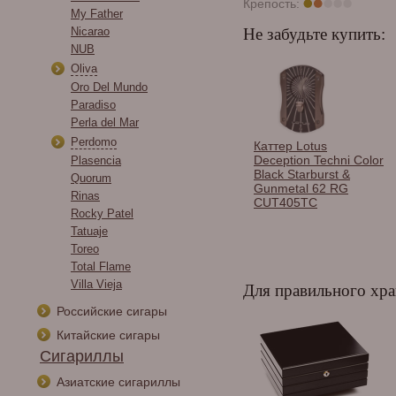
Крепость:
My Father
Nicarao
Не забудьте купить:
NUB
Oliva
Oro Del Mundo
Paradiso
Perla del Mar
Perdomo
Спички сигарные
Каттер Lotus
Habanos в
Deception Techni Color
Plasencia
ассортименте.
Black Starburst &
Quorum
Gunmetal 62 RG
Rinas
CUT405TC
Rocky Patel
Tatuaje
Toreo
Total Flame
Villa Vieja
Для правильного хра
Российские сигары
Китайские сигары
Сигариллы
Азиатские сигариллы