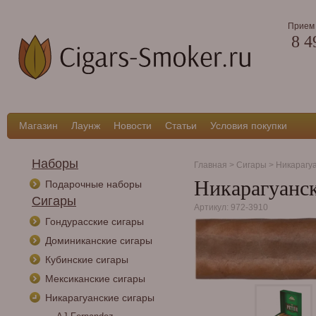
Прием 
8 4
Магазин
Лаунж
Новости
Статьи
Условия покупки
Наборы
Главная
>
Сигары
>
Никарагу
Никарагуански
Подарочные наборы
Сигары
Артикул: 972-3910
Гондурасские сигары
Доминиканские сигары
Кубинские сигары
Мексиканские сигары
Никарагуанские сигары