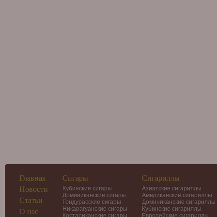
Главная
Сигары
Сигариллы
Новости
Кубинские сигары
Азиатские сигариллы
Доминиканские сигары
Американские сигариллы
Статьи
Гондурасские сигары
Доминиканские сигариллы
Никарагуанские сигары
Кубинские сигариллы
О нас
Костариканские сигары
Европейские сигариллы