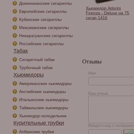
Доминиканские сигариллы
Хьюмидор Aficionado
Хьюмидор Adorini
Европейские сигариллы
Winchester (на 100
Firenze - Deluxe на 75
сигар)
сигар 1416
Кубинские сигариллы
Мексиканские сигариллы
Никарагуанские сигариллы
Российские сигариллы
Табак
Сигаретный табак
Отзывы
Трубочный табак
Имя:
Хьюмидоры
Американские хьюмидоры
Английские хьюмидоры
Ваш отзыв:
Итальянские хьюмидоры
Тайваньские хьюмидоры
Хьюмидор-холодильник
Курительные трубки
Введите код с изображе
Албанские трубки