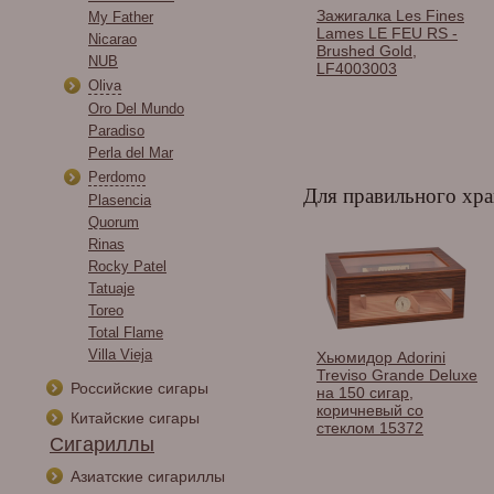
и сигарные
Гильотина Colibri
Зажигалка Les Fines
My Father
os в
Firebird UFX101
Lames LE FEU RS -
Nicarao
тименте.
Brushed Gold,
NUB
LF4003003
Oliva
Oro Del Mundo
Paradiso
Perla del Mar
Perdomo
Для правильного хра
Plasencia
Quorum
Rinas
Rocky Patel
Tatuaje
Toreo
Total Flame
Villa Vieja
ор Gentili
Хьюмидор
Хьюмидор Adorini
op на 60 сигар,
MONTECRISTO (на 50
Treviso Grande Deluxe
Российские сигары
н SV60-Carbon
сигар)
на 150 сигар,
Top
коричневый со
Китайские сигары
стеклом 15372
Сигариллы
Азиатские сигариллы