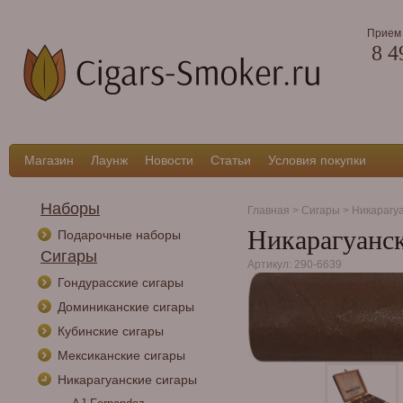
Прием 
8 4
Магазин
Лаунж
Новости
Статьи
Условия покупки
Наборы
Главная
>
Сигары
>
Никарагу
Никарагуанск
Подарочные наборы
Сигары
Артикул: 290-6639
Гондурасские сигары
Доминиканские сигары
Кубинские сигары
Мексиканские сигары
Никарагуанские сигары