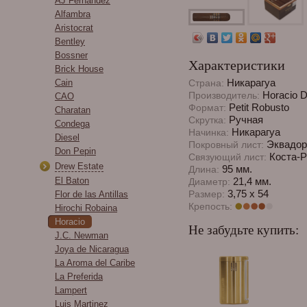
AJ Fernandez
Alfambra
Aristocrat
Bentley
Bossner
Характеристики
Brick House
Никарагуа
Cain
Страна:
Horacio Di
Производитель:
CAO
Petit Robusto
Формат:
Charatan
Ручная
Скрутка:
Condega
Никарагуа
Начинка:
Diesel
Эквадор
Покровный лист:
Don Pepin
Коста-Р
Связующий лист:
Drew Estate
95 мм.
Длина:
El Baton
21,4 мм.
Диаметр:
3,75 x 54
Размер:
Flor de las Antillas
Крепость:
Hirochi Robaina
Horacio
Не забудьте купить:
J.C. Newman
Joya de Nicaragua
La Aroma del Caribe
La Preferida
Lampert
Luis Martinez