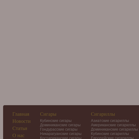
Главная
Сигары
Сигариллы
Новости
Кубинские сигары
Азиатские сигариллы
Доминиканские сигары
Американские сигариллы
Статьи
Гондурасские сигары
Доминиканские сигариллы
Никарагуанские сигары
Кубинские сигариллы
О нас
Костариканские сигары
Европейские сигариллы