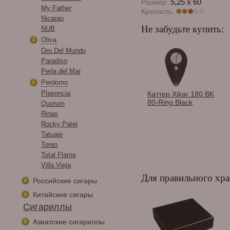
5,25 x 60
Размер:
My Father
Крепость:
Nicarao
Не забудьте купить:
NUB
Oliva
Oro Del Mundo
Paradiso
Perla del Mar
Perdomo
Plasencia
Спички сигарные
Каттер Xikar 180 BK
Habanos в
80-Ring Black
Quorum
ассортименте.
Rinas
Rocky Patel
Tatuaje
Toreo
Total Flame
Villa Vieja
Для правильного хра
Российские сигары
Китайские сигары
Сигариллы
Азиатские сигариллы