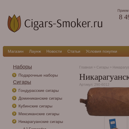
Прием 
8 4
Магазин
Лаунж
Новости
Статьи
Условия покупки
Наборы
Главная
>
Сигары
>
Никарагу
Никарагуанск
Подарочные наборы
Сигары
Артикул: 290-6012
Гондурасские сигары
Доминиканские сигары
Кубинские сигары
Мексиканские сигары
Никарагуанские сигары