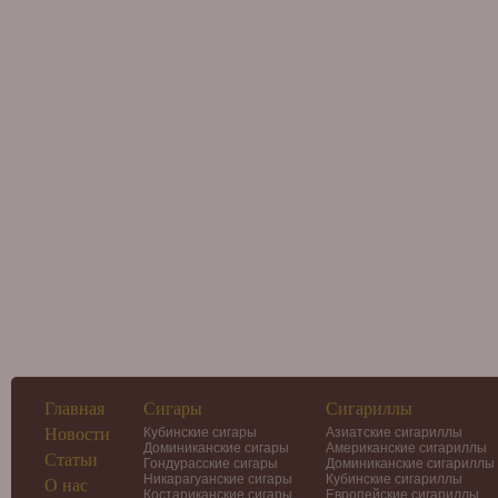
Главная
Сигары
Сигариллы
Новости
Кубинские сигары
Азиатские сигариллы
Доминиканские сигары
Американские сигариллы
Статьи
Гондурасские сигары
Доминиканские сигариллы
Никарагуанские сигары
Кубинские сигариллы
О нас
Костариканские сигары
Европейские сигариллы