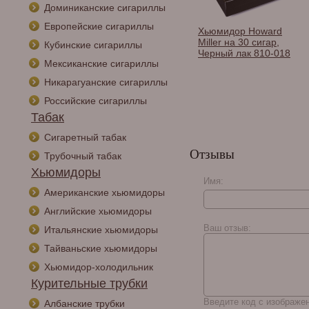
Доминиканские сигариллы
Европейские сигариллы
Хьюмидор Adorini
Хьюмидор Howard
Cuba Te Amo Grande
Miller на 30 сигар,
Кубинские сигариллы
Deluxe на 150 сигар,
Черный лак 810-018
Мексиканские сигариллы
кубинский флаг 16097
Никарагуанские сигариллы
Российские сигариллы
Табак
Сигаретный табак
Отзывы
Трубочный табак
Хьюмидоры
Имя:
Американские хьюмидоры
Английские хьюмидоры
Ваш отзыв:
Итальянские хьюмидоры
Тайваньские хьюмидоры
Хьюмидор-холодильник
Курительные трубки
Введите код с изображе
Албанские трубки