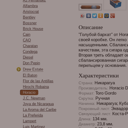
AJ Fernandez
Alfambra
Aristocrat
Bentley
Bossner
Описание
Brick House
"Голубой бархат" от Hor
Cain
своей коробке. Он легко
CAO
насыщенными. Сбаланси
Charatan
качествам, эта сигара о
Condega
Вторая треть обладает 
Diesel
сбалансированная сигар
Don Pepin
перильцем у основания.
Drew Estate
Характеристики
El Baton
Flor de las Antillas
Никарагуа
Страна:
Hirochi Robaina
Horacio Di
Производитель:
Horacio
Toro Gordo
Формат:
Ручная
J.C. Newman
Скрутка:
Никарагуа; Куба
Начинка:
Joya de Nicaragua
Эквадор
Покровный лист:
La Aroma del Caribe
Коста-Р
Связующий лист:
La Preferida
134 мм.
Длина:
Lampert
23,8 мм.
Диаметр:
Luis Martinez