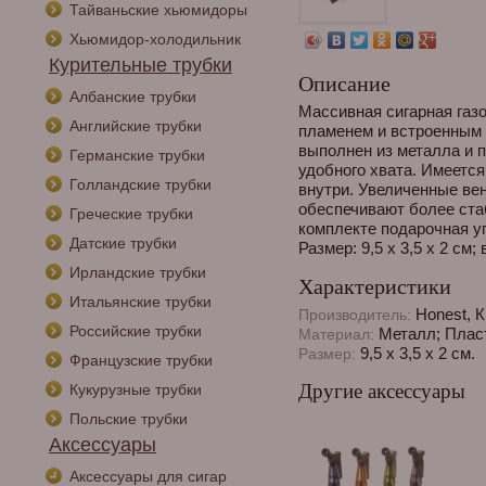
Тайваньские хьюмидоры
Хьюмидор-холодильник
Курительные трубки
Описание
Албанские трубки
Массивная сигарная газ
Английские трубки
пламенем и встроенным 
выполнен из металла и 
Германские трубки
удобного хвата. Имеется
Голландские трубки
внутри. Увеличенные ве
обеспечивают более ста
Греческие трубки
комплекте подарочная уп
Датские трубки
Размер: 9,5 х 3,5 х 2 см; 
Ирландские трубки
Характеристики
Итальянские трубки
Honest, К
Производитель:
Российские трубки
Металл; Плас
Материал:
9,5 х 3,5 х 2 см.
Размер:
Французские трубки
Другие аксессуары
Кукурузные трубки
Польские трубки
Аксессуары
Аксессуары для сигар