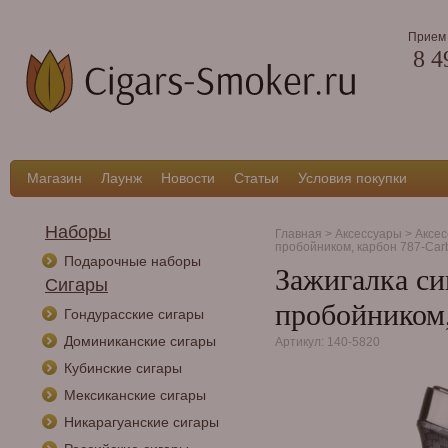
Прием 
8 4
Магазин
Лаунж
Новости
Статьи
Условия покупки
Наборы
Главная
>
Аксессуары
>
Аксес
пробойником, карбон 787-Car
Подарочные наборы
Зажигалка си
Сигары
пробойником,
Гондурасские сигары
Доминиканские сигары
Артикул: 140-5820
Кубинские сигары
Мексиканские сигары
Никарагуанские сигары