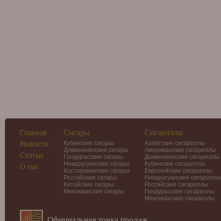
Главная
Сигары
Сигариллы
Новости
Кубинские сигары
Азиатские сигариллы
Доминиканские сигары
Американские сигариллы
Статьи
Гондурасские сигары
Доминиканские сигариллы
Никарагуанские сигары
Кубинские сигариллы
О нас
Костариканские сигары
Европейские сигариллы
Российские сигары
Никарагуанские сигариллы
Китайские сигары
Российские сигариллы
Мексиканские сигары
Гондурасские сигариллы
Мексиканские сигариллы
Официальная точка продаж