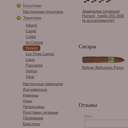
Гильотины
Зажигалка сигарная
Настольные гильотины
Honest, турбо 201-600
Зажигалки
(в ассортименте)
Adorini
Caseti
Colibri
Im Corona
Сигары
Honest
Les Fines Lames
Lotus
Passatore
Гильотина Colibri S-
Bolivar Belicosos Finos
Vertigo
cut, черная CU500T10
Xikar
Настольные зажигалки
Докуриватели
Ножницы
Ножи
Отзывы
Пепельницы
Подставки сигарные
Имя:
Пробойники
Браслеты