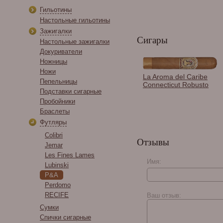
Гильотины
Настольные гильотины
Зажигалки
Сигары
Настольные зажигалки
Докуриватели
Ножницы
Ножи
Зажигалка настольня
La Aroma del Caribe
Пепельницы
Lotus Emperor Brown
Connecticut Robusto
Crackle & Copper
Подставки сигарные
T9020
Пробойники
Браслеты
Футляры
Colibri
Отзывы
Jemar
Les Fines Lames
Имя:
Lubinski
P&A
Joya de Nicaragua
Perdomo
Antano Original 1970
RECIFE
Ваш отзыв:
Gran Perfecto
Сумки
Спички сигарные