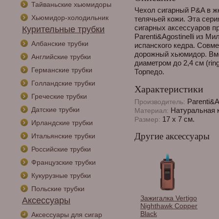
Тайваньские хьюмидоры
Чехол сигарный P&A в ж
Хьюмидор-холодильник
телячьей кожи. Эта сери
сигарных аксессуаров п
Курительные трубки
Parenti&Agostinelli из М
Албанские трубки
испанского кедра. Совм
дорожный хьюмидор. Вме
Английские трубки
диаметром до 2,4 см (ri
Германские трубки
Торпедо.
Голландские трубки
Характеристики
Греческие трубки
Parenti&Ag
Производитель:
Датские трубки
Натуральная к
Материал:
17 х 7 см.
Размер:
Ирландские трубки
Другие аксессуары
Итальянские трубки
Российские трубки
Французские трубки
Кукурузные трубки
Польские трубки
Зажигалка Vertigo
Аксессуары
Nighthawk Copper
Black
Аксессуары для сигар