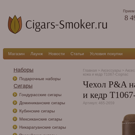
Прием 
8 4
Магазин
Лаунж
Новости
Статьи
Условия покупки
Наборы
Главная
>
Аксессуары
>
Аксес
кожа и кедр T1067-Cognac
Подарочные наборы
Чехол P&A на
Сигары
и кедр T1067
Гондурасские сигары
Доминиканские сигары
Артикул: 465-2659
Кубинские сигары
Мексиканские сигары
Никарагуанские сигары