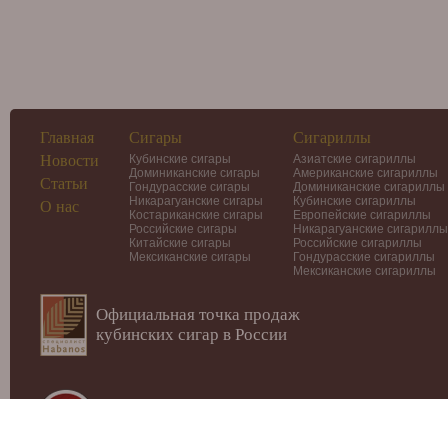
Главная
Сигары
Сигариллы
Новости
Кубинские сигары
Азиатские сигариллы
Доминиканские сигары
Американские сигариллы
Статьи
Гондурасские сигары
Доминиканские сигариллы
Никарагуанские сигары
Кубинские сигариллы
О нас
Костариканские сигары
Европейские сигариллы
Российские сигары
Никарагуанские сигариллы
Китайские сигары
Российские сигариллы
Мексиканские сигары
Гондурасские сигариллы
Мексиканские сигариллы
Официальная точка продаж
кубинских сигар в России