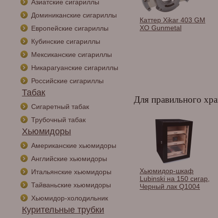
Азиатские сигариллы
Доминиканские сигариллы
Спички сигарные
Каттер Xikar 403 GM
Habanos в
XO Gunmetal
Европейские сигариллы
ассортименте.
Кубинские сигариллы
Мексиканские сигариллы
Никарагуанские сигариллы
Российские сигариллы
Табак
Для правильного хра
Сигаретный табак
Трубочный табак
Хьюмидоры
Американские хьюмидоры
Английские хьюмидоры
Хьюмидор Aficionado
Хьюмидор-шкаф
Итальянские хьюмидоры
Elevate Rio Rosewood
Lubinski на 150 сигар,
Тайваньские хьюмидоры
Черный лак Q1004
Хьюмидор-холодильник
Курительные трубки