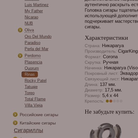
аутентично раскрыть ест
Luis Martinez
Головка сигары тщатель
My Father
использующей дополнител
Nicarao
подчеркивает мастерств
NUB
сигары.
Oliva
Oro Del Mundo
Характеристики
Paradiso
Никарагуа
Страна:
Perla del Mar
CigarKing
Производитель:
Perdomo
Corona
Формат:
Ручная
Plasencia
Скрутка:
Никарагуа (Viso
Начинка:
Quorum
Эквадор
Покровный лист:
Rinas
Никараг
Связующий лист:
Rocky Patel
137 мм.
Длина:
Tatuaje
17,5 мм.
Диаметр:
Toreo
5,4 х 44
Размер:
Total Flame
Крепость:
Villa Vieja
Не забудьте купить:
Российские сигары
Китайские сигары
Сигариллы