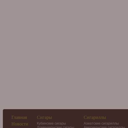
Главная
Сигары
Сигариллы
Новости
Кубинские сигары
Азиатские сигариллы
Доминиканские сигары
Американские сигариллы