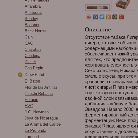
AJ Fernandez
Alfambra
Aristocrat
Bentley
Bossner
Описание
Brick House
Отсутствие табака Лигер
Cain
лигеро, которые обычно
CAO
содержащими наибольшее
Charatan
обеспечивает низкий уро
Condega
для тех, кто предпочитае
Diesel
жертвовать сложностью в
Don Pepin
Секо из Эстели, Никараг
Drew Estate
смелые вкусы, при этом 
El Baton
сравнению с сигарами, 
лист: сигары Rinas име
Flor de las Antillas
сорт которого поступает
Hirochi Robaina
двойной слой связывающ
Horacio
добавляя глубину и бала
HVC
Эквадора Habano 2000,
J.C. Newman
ферментированный до с
Joya de Nicaragua
ферментации: Весь проц
La Aroma del Caribe
сигарах Rinas, является
La Preferida
искусственных добавок, 
Lampert
дополнительное нагрева