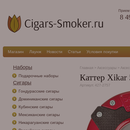
Прием 
8 4
Магазин
Лаунж
Новости
Статьи
Условия покупки
Наборы
Главная
>
Аксессуары
>
Аксес
Каттер Xikar
Подарочные наборы
Сигары
Артикул: 427-2757
Гондурасские сигары
Доминиканские сигары
Кубинские сигары
Мексиканские сигары
Никарагуанские сигары