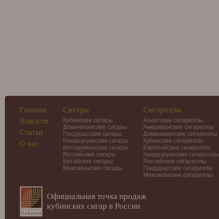
Главная
Сигары
Сигариллы
Новости
Кубинские сигары
Азиатские сигариллы
Доминиканские сигары
Американские сигариллы
Статьи
Гондурасские сигары
Доминиканские сигариллы
Никарагуанские сигары
Кубинские сигариллы
О нас
Костариканские сигары
Европейские сигариллы
Российские сигары
Никарагуанские сигариллы
Китайские сигары
Российские сигариллы
Мексиканские сигары
Гондурасские сигариллы
Мексиканские сигариллы
Официальная точка продаж
кубинских сигар в России