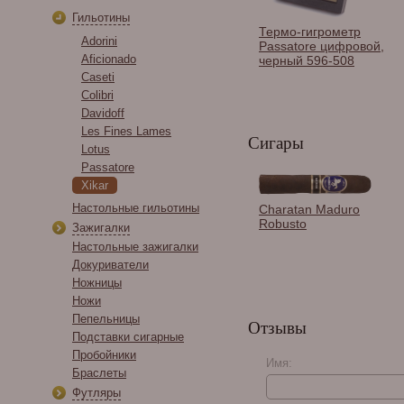
Гильотины
Термо-гигрометр
Adorini
Passatore цифровой,
Aficionado
черный 596-508
Caseti
Colibri
Davidoff
Les Fines Lames
Сигары
Lotus
Passatore
Xikar
Гильотина Les Fines
Настольные гильотины
Charatan Maduro
Lames Rotor Orange
Robusto
Зажигалки
Настольные зажигалки
Докуриватели
Ножницы
Ножи
Пепельницы
Отзывы
Подставки сигарные
Пробойники
Имя:
Браслеты
Футляры
Davidoff Escurio Petit