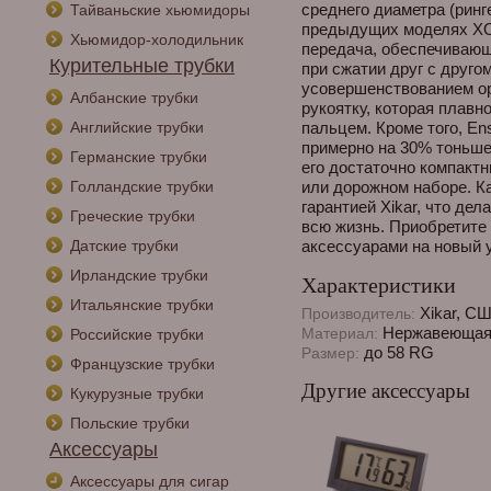
среднего диаметра (ринг
Тайваньские хьюмидоры
предыдущих моделях XO 
Хьюмидор-холодильник
передача, обеспечивающ
Курительные трубки
при сжатии друг с друго
усовершенствованием ор
Албанские трубки
рукоятку, которая плав
Английские трубки
пальцем. Кроме того, En
примерно на 30% тоньше,
Германские трубки
его достаточно компакт
Голландские трубки
или дорожном наборе. К
гарантией Xikar, что де
Греческие трубки
всю жизнь. Приобретите 
Датские трубки
аксессуарами на новый ур
Ирландские трубки
Характеристики
Итальянские трубки
Xikar, С
Производитель:
Нержавеющая
Материал:
Российские трубки
до 58 RG
Размер:
Французские трубки
Другие аксессуары
Кукурузные трубки
Польские трубки
Аксессуары
Аксессуары для сигар