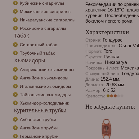
Кубинские сигариллы
Рекомендации по хранен
хранения: 16-18°C, вла
Мексиканские сигариллы
курения: Послеобеденны
Никарагуанские сигариллы
бокалом легкого рома
Российские сигариллы
Характеристики
Табак
Гондурас
Страна:
Сигаретный табак
Oscar Val
Производитель:
Toro
Формат:
Трубочный табак
Ручная
Скрутка:
Хьюмидоры
Никарагуа
Начинка:
Мексика 
Покровный лист:
Американские хьюмидоры
Гондур
Связующий лист:
Английские хьюмидоры
152,4 мм.
Длина:
20,63 мм.
Диаметр:
Итальянские хьюмидоры
6 х 52
Размер:
Тайваньские хьюмидоры
Крепость:
Хьюмидор-холодильник
Не забудьте купить:
Курительные трубки
Албанские трубки
Английские трубки
Германские трубки