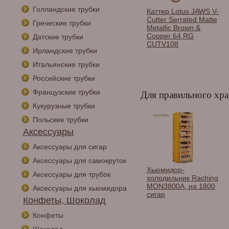
Голландские трубки
Спички сигарные
Каттер Lotus JAWS V-
Зажигалка сига
Habanos в
Cutter Serrated Matte
Colibri Falcon, 
Греческие трубки
ассортименте.
Metallic Brown &
металлик LI310
Copper 64 RG
Датские трубки
CUTV108
Ирландские трубки
Итальянские трубки
Российские трубки
Французские трубки
Для правильного хра
Кукурузные трубки
Польские трубки
Аксессуары
Аксессуары для сигар
Аксессуары для самокруток
Хьюмидор Gentili
Хьюмидор-
Хьюмидор Gentil
Аксессуары для трубок
Croco Brown на 15
холодильник Raching
Incavo на 50 си
сигар Limited Edition
MON3800A, на 1800
SVH09-Incavo
Аксессуары для хьюмидора
SV10-Croco-Brown
сигар
Конфеты, Шоколад
Конфеты