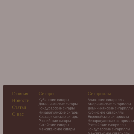
Главная
Сигары
Сигариллы
Новости
Кубинские сигары
Азиатские сигариллы
Доминиканские сигары
Американские сигариллы
Статьи
Гондурасские сигары
Доминиканские сигариллы
Никарагуанские сигары
Кубинские сигариллы
О нас
Костариканские сигары
Европейские сигариллы
Российские сигары
Никарагуанские сигариллы
Китайские сигары
Российские сигариллы
Мексиканские сигары
Гондурасские сигариллы
Мексиканские сигариллы