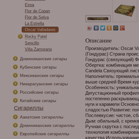
Eiroa
Flor de Copan
Flor de Selva
La Estrella
Oscar Valladares
Rocky Patel
Описание
Sencillo
Производитель: Oscar Val
Villa Zamorano
(Гондурас) Страна проис
Доминиканские сигары
Гондурас (связующий) Фо
Обертка: комбинация мек
Кубинские сигары
Candela Связующий лист
Мексиканские сигары
Наполнитель: премиальн
выше средней Время куре
Никарагуанские сигары
Особенность: уникальная
Российские сигары
Дегустационный профиль
постепенно раскрывающи
Китайские сигары
нуги и карамели Основн
Сигариллы
сладостью Развитие: по
Послевкусие: чистое, с
Азиатские сигариллы
Дым: обильный, с кремо
Доминиканские сигариллы
Ручная скрутка с посл
технология комбинирова
Европейские сигариллы
качества Использование