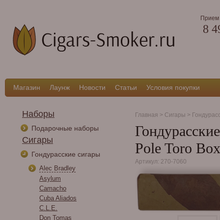
Прием 
8 4
Магазин
Лаунж
Новости
Статьи
Условия покупки
Наборы
Главная
>
Сигары
>
Гондурас
Гондурасские 
Подарочные наборы
Сигары
Pole Toro Box
Гондурасские сигары
Артикул: 270-7060
Alec Bradley
Asylum
Camacho
Cuba Aliados
C.L.E.
Don Tomas