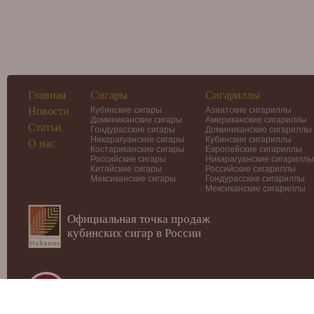
Главная
Сигары
Сигариллы
Новости
Кубинские сигары
Азиатские сигариллы
Доминиканские сигары
Американские сигариллы
Статьи
Гондурасские сигары
Доминиканские сигариллы
Никарагуанские сигары
Кубинские сигариллы
О нас
Костариканские сигары
Европейские сигариллы
Российские сигары
Никарагуанские сигариллы
Китайские сигары
Российские сигариллы
Мексиканские сигары
Гондурасские сигариллы
Мексиканские сигариллы
Официальная точка продаж
кубинских сигар в России
© 2012-2026
Интернет-магазин Cigars-Smoker.ru
Данный