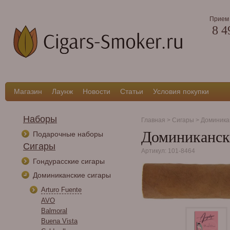
Прием 
8 4
Магазин
Лаунж
Новости
Статьи
Условия покупки
Наборы
Главная
>
Сигары
>
Доминика
Доминикански
Подарочные наборы
Сигары
Артикул: 101-8464
Гондурасские сигары
Доминиканские сигары
Arturo Fuente
AVO
Balmoral
Buena Vista