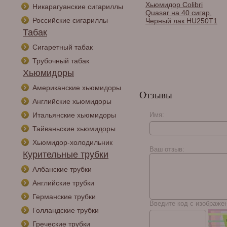
Хьюмидор Gentili
Хьюмидор Colibri
Никарагуанские сигариллы
Dome Top на 60 сигар,
Quasar на 40 сигар,
Российские сигариллы
Карбон SV60-Carbon
Черный лак HU250T1
Dome Top
Табак
Сигаретный табак
Трубочный табак
Хьюмидоры
Американские хьюмидоры
Отзывы
Английские хьюмидоры
Итальянские хьюмидоры
Имя:
Тайваньские хьюмидоры
Хьюмидор-холодильник
Ваш отзыв:
Курительные трубки
Албанские трубки
Английские трубки
Германские трубки
Введите код с изображе
Голландские трубки
Греческие трубки