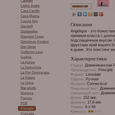
Caldwell
Carlos Andre
Casa Carrillo
Casa Magna
Cuesta Rey
Описание
Davidoff
Angelique - это божеств
Dardanelles
премиум-класса с длите
Diamond Crown
подслащенным вкусом. К
Dominican Estates
фруктами край вашего бо
Don Diego
в дыме. Это поистине ан
Guillermo Leon
Gurkha
Характеристики
La Aurora
Доминиканская 
Страна:
La Instructora
Principle
Производитель:
La Flor Dominicana
Lonsdale
Формат:
La Galera
Ручная
Скрутка:
La Unica
Connecticut
Начинка:
Macanudo
Доминик
Покровный лист:
Доминик
Связующий лист:
Montosa
152 мм.
Длина:
Parcero
17,6 мм.
Диаметр:
PDR
6 x 44
Размер:
Principle
Крепость:
Quesada