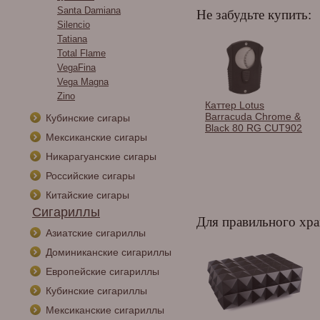
Santa Damiana
Не забудьте купить:
Silencio
Tatiana
Total Flame
VegaFina
Vega Magna
Zino
Спички сигарные
Каттер Lotus
Habanos в
Barracuda Chrome &
Кубинские сигары
ассортименте.
Black 80 RG CUT902
Мексиканские сигары
Никарагуанские сигары
Российские сигары
Китайские сигары
Сигариллы
Для правильного хра
Азиатские сигариллы
Доминиканские сигариллы
Европейские сигариллы
Кубинские сигариллы
Мексиканские сигариллы