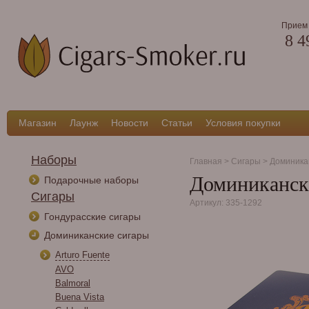
Прием 
8 4
Магазин
Лаунж
Новости
Статьи
Условия покупки
Наборы
Главная
>
Сигары
>
Доминика
Доминикански
Подарочные наборы
Сигары
Артикул: 335-1292
Гондурасские сигары
Доминиканские сигары
Arturo Fuente
AVO
Balmoral
Buena Vista