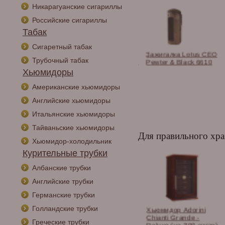
Никарагуанские сигариллы
Российские сигариллы
Табак
Сигаретный табак
и сигарные
Гильотина Aficionado
Зажигалка Lotus CEO
Трубочный табак
os в
XEXHL YLW Xotic Edge
Pewter & Black 6610
тименте.
Xhale X Yellow
Хьюмидоры
Американские хьюмидоры
Английские хьюмидоры
Итальянские хьюмидоры
Тайваньские хьюмидоры
Для правильного хра
Хьюмидор-холодильник
Курительные трубки
Албанские трубки
Английские трубки
Германские трубки
Голландские трубки
ор Gentili
Хьюмидор Aficionado
Хьюмидор Adorini
op на 70 сигар,
Regent на 75 сигар
Chianti Grande -
Греческие трубки