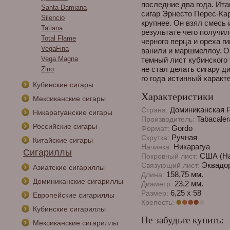
последние два года. Ита
Santa Damiana
сигар Эрнесто Перес-Ка
Silencio
крупнее. Он взял смесь 
Tatiana
результате чего получи
Total Flame
черного перца и ореха г
VegaFina
ванили и маршмеллоу. О
Vega Magna
темный лист кубинского 
не стал делать сигару ди
Zino
го года истинный характ
Кубинские сигары
Характеристики
Мексиканские сигары
Доминиканская 
Страна:
Никарагуанские сигары
Tabacaler
Производитель:
Российские сигары
Gordo
Формат:
Ручная
Скрутка:
Китайские сигары
Никарагуа
Начинка:
Сигариллы
США (Hab
Покровный лист:
Эквадо
Связующий лист:
Азиатские сигариллы
158,75 мм.
Длина:
Доминиканские сигариллы
23,2 мм.
Диаметр:
6,25 х 58
Размер:
Европейские сигариллы
Крепость:
Кубинские сигариллы
Не забудьте купить:
Мексиканские сигариллы