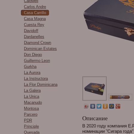
Caldwell
Carlos Andre
Casa Carrillo
Casa Magna
Cuesta Rey
Davidoff
Dardanelles
Diamond Crown
Dominican Estates
Don Diego
Guillermo Leon
Gurkha
La Aurora
La Instructora
La Flor Dominicana
La Galera
La Unica
Macanudo
Montosa
Parcero
Описание
PDR
В 2020 году компания E.P
Principle
номинации "Сигара года"
Quesada