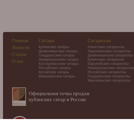
Главная
Сигары
Сигариллы
Новости
Кубинские сигары
Азиатские сигариллы
Доминиканские сигары
Американские сигариллы
Статьи
Гондурасские сигары
Доминиканские сигариллы
Никарагуанские сигары
Кубинские сигариллы
О нас
Костариканские сигары
Европейские сигариллы
Российские сигары
Никарагуанские сигариллы
Китайские сигары
Российские сигариллы
Мексиканские сигары
Гондурасские сигариллы
Мексиканские сигариллы
Официальная точка продаж
кубинских сигар в России
© 2012-2026
Интернет-магазин Cigars-Smoker.ru
Данный