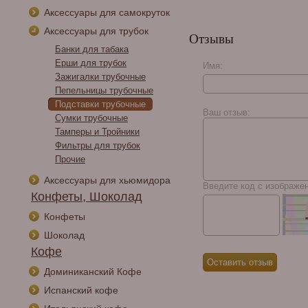
Аксессуары для самокруток
Аксессуары для трубок
Отзывы
Банки для табака
Ерши для трубок
Имя:
Зажигалки трубочные
Пепельницы трубочные
Caldwell Lost & Found
Подставки трубочные
Pepper Cream Soda
Ваш отзыв:
Toro
Сумки трубочные
Тамперы и Тройники
Фильтры для трубок
Прочие
Аксессуары для хьюмидора
Введите код с изображе
Конфеты, Шоколад
Конфеты
Шоколад
Кофе
Доминиканский Кофе
Испанский кофе