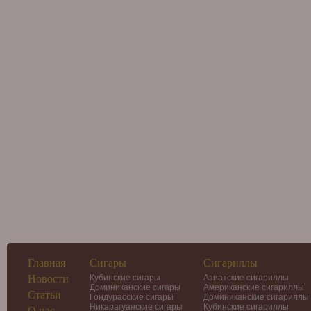
Главная
Сигары
Сигариллы
Новости
Кубинские сигары
Азиатские сигариллы
Доминиканские сигары
Американские сигариллы
Статьи
Гондурасские сигары
Доминиканские сигариллы
Никарагуанские сигары
Кубинские сигариллы
О нас