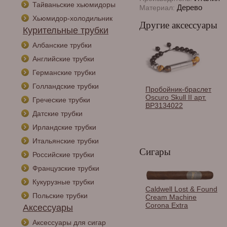
Тайваньские хьюмидоры
Дерево
Материал:
Хьюмидор-холодильник
Другие аксессуары
Курительные трубки
Албанские трубки
Английские трубки
Германские трубки
Голландские трубки
Пробойник-браслет
Oscuro Skull II арт.
Греческие трубки
BP3134022
Датские трубки
Ирландские трубки
Итальянские трубки
Сигары
Российские трубки
Французские трубки
Кукурузные трубки
Пробойник-браслет
Caldwell Lost & Found
Польские трубки
Claro Skull арт.
Cream Machine
BP3132027
Corona Extra
Аксессуары
Аксессуары для сигар