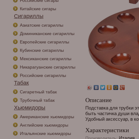
Российские сигары
Китайские сигары
Сигариллы
Азиатские сигариллы
Доминиканские сигариллы
Европейские сигариллы
Кубинские сигариллы
Мексиканские сигариллы
Никарагуанские сигариллы
Российские сигариллы
Табак
Сигаретный табак
Описание
Трубочный табак
Хьюмидоры
Подставка для трубки эт
быть частичка души влад
Американские хьюмидоры
Удобный аксессуар, в к
Английские хьюмидоры
Характеристики
Итальянские хьюмидоры
Италия
Производитель: