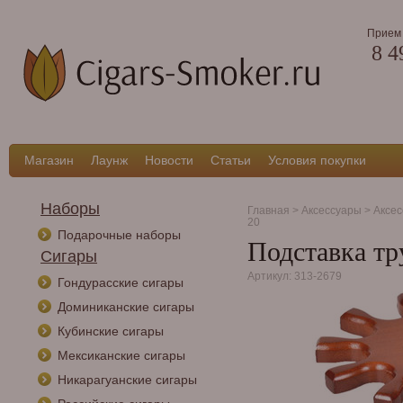
Прием 
8 4
Магазин
Лаунж
Новости
Статьи
Условия покупки
Наборы
Главная
>
Аксессуары
>
Аксес
20
Подарочные наборы
Подставка тр
Сигары
Артикул: 313-2679
Гондурасские сигары
Доминиканские сигары
Кубинские сигары
Мексиканские сигары
Никарагуанские сигары