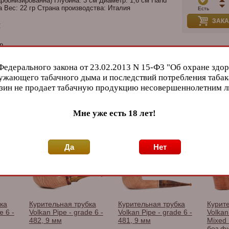
арбонизированна) Глубина: 3 см Диаметр: 1,6 см Hand
а Вес: 22 гр Страна производства: Италия
Есть
ЗАКА
и
n
Бренд
Федерального закона от 23.02.2013 N 15-Ф3 "Об охране здор
ужающего табачного дыма и последствий потребления табак
зин не продает табачную продукцию несовершеннолетним 
.
Мне уже есть 18 лет!
Volka
 производителя
Да
Нет
ка
Курительная трубка
Курительная трубка
Курит
e 6 -
Volkan Pipe - grade 6 -
Volkan Pipe - grade 6 -
Volkan
482, 9 мм
481, 9 мм
Mixed 
без ф