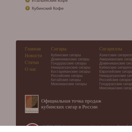
Итальянский кофе
Кубинский Кофе
Главная
Сигары
Сигариллы
Новости
Кубинские сигары
Азиатские сигарил
Доминиканские сигары
Американские сиг
Статьи
Гондурасские сигары
Доминиканские си
Никарагуанские сигары
Кубинские сигарил
О нас
Костариканские сигары
Европейские сига
Российские сигары
Никарагуанские си
Китайские сигары
Российские сигари
Мексиканские сигары
Гондурасские сига
Мексиканские сига
Официальная точка продаж
кубинских сигар в России
© 2012-2026
Интернет-магазин Cigars-Smoker.ru
Данный са
Купить сигары, сигариллы, хьюмидоры, аксессуары, пода