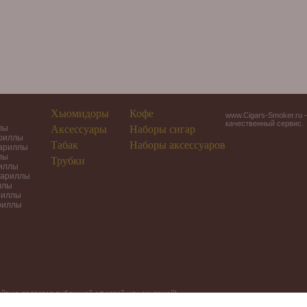
Хьюмидоры
Кофе
www.Cigars-Smoker.ru 
качественный сервис.
лы
Аксессуары
Наборы сигар
ариллы
Табак
Наборы аксессуаров
гариллы
лы
Трубки
риллы
гариллы
ллы
риллы
риллы
йт не является публичной офертой или рекламой!
рочные наборы в Москве.