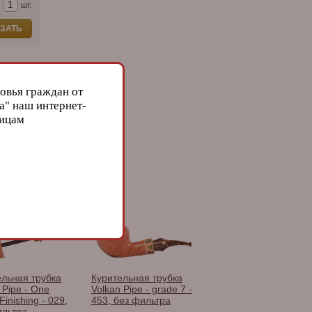
шт.
ЗАТЬ
овья граждан от
а" наш интернет-
лицам
n
ельная трубка
Курительная трубка
 Pipe - One
Volkan Pipe - grade 7 -
Finishing - 029,
453, без фильтра
ильтра