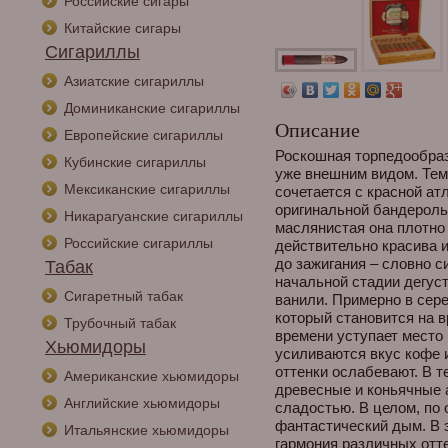
Российские сигары
Китайские сигары
Сигариллы
Азиатские сигариллы
Доминиканские сигариллы
Описание
Европейские сигариллы
Роскошная торпедообраз
Кубинские сигариллы
уже внешним видом. Тем
Мексиканские сигариллы
сочетается с красной ат
оригинальной бандеролью
Никарагуанские сигариллы
маслянистая она плотно
Российские сигариллы
действительно красива и
до зажигания – словно си
Табак
начальной стадии дегуст
Сигаретный табак
ванили. Примерно в сере
который становится на 
Трубочный табак
времени уступает место
Хьюмидоры
усиливаются вкус кофе 
оттенки ослабевают. В т
Американские хьюмидоры
древесные и коньячные
Английские хьюмидоры
сладостью. В целом, по 
фантастический дым. В 
Итальянские хьюмидоры
гармония различных отт