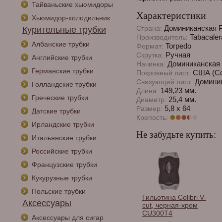
Тайваньские хьюмидоры
Характеристики
Хьюмидор-холодильник
Доминиканская 
Страна:
Курительные трубки
Tabacaler
Производитель:
Албанские трубки
Torpedo
Формат:
Ручная
Скрутка:
Английские трубки
Доминиканская 
Начинка:
Германские трубки
США (Con
Покровный лист:
Доминик
Связующий лист:
Голландские трубки
149,23 мм.
Длина:
Греческие трубки
25,4 мм.
Диаметр:
5,8 x 64
Размер:
Датские трубки
Крепость:
Ирландские трубки
Не забудьте купить:
Итальянские трубки
Российские трубки
Французские трубки
Кукурузные трубки
Польские трубки
Спички сигарные
Гильотина Colibri V-
Аксессуары
Habanos в
cut, черная-хром
ассортименте.
CU300T4
Аксессуары для сигар