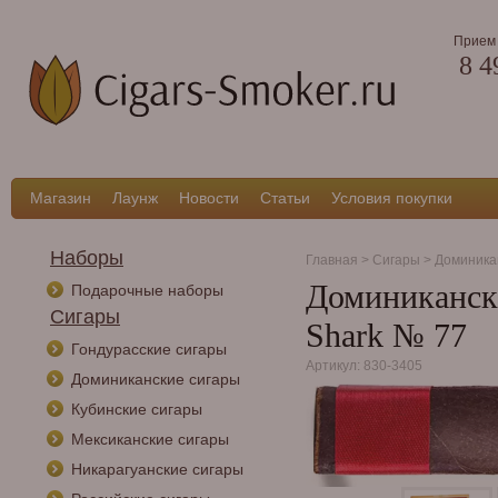
Прием 
8 4
Магазин
Лаунж
Новости
Статьи
Условия покупки
Наборы
Главная
>
Сигары
>
Доминика
Доминикански
Подарочные наборы
Сигары
Shark № 77
Гондурасские сигары
Артикул: 830-3405
Доминиканские сигары
Кубинские сигары
Мексиканские сигары
Никарагуанские сигары