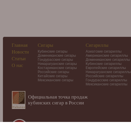
Главная
Сигары
Сигариллы
Новости
Кубинские сигары
Азиатские сигариллы
Доминиканские сигары
Американские сигариллы
Статьи
Гондурасские сигары
Доминиканские сигариллы
Никарагуанские сигары
Кубинские сигариллы
О нас
Костариканские сигары
Европейские сигариллы
Российские сигары
Никарагуанские сигариллы
Китайские сигары
Российские сигариллы
Мексиканские сигары
Гондурасские сигариллы
Мексиканские сигариллы
Официальная точка продаж
кубинских сигар в России