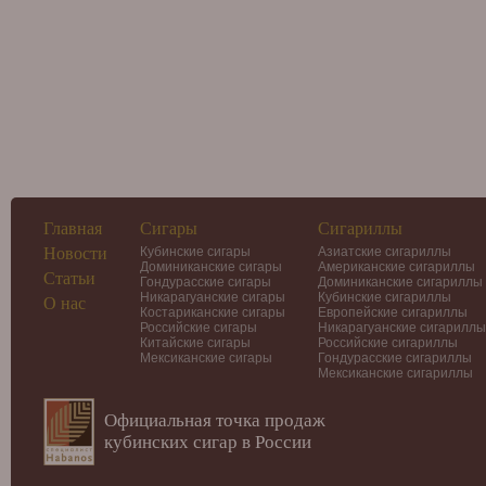
Главная
Сигары
Сигариллы
Новости
Кубинские сигары
Азиатские сигариллы
Доминиканские сигары
Американские сигариллы
Статьи
Гондурасские сигары
Доминиканские сигариллы
Никарагуанские сигары
Кубинские сигариллы
О нас
Костариканские сигары
Европейские сигариллы
Российские сигары
Никарагуанские сигариллы
Китайские сигары
Российские сигариллы
Мексиканские сигары
Гондурасские сигариллы
Мексиканские сигариллы
Официальная точка продаж
кубинских сигар в России