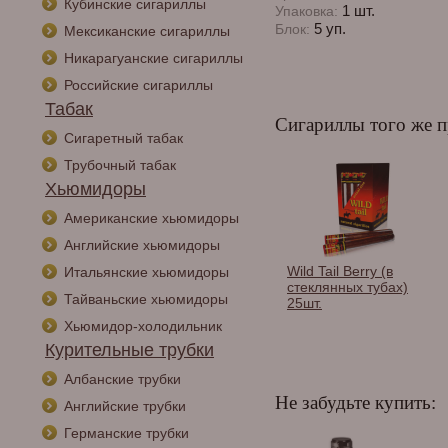
Кубинские сигариллы
1 шт.
Упаковка:
5 уп.
Блок:
Мексиканские сигариллы
Никарагуанские сигариллы
Российские сигариллы
Табак
Сигариллы того же п
Сигаретный табак
Трубочный табак
Хьюмидоры
Американские хьюмидоры
Английские хьюмидоры
ы Aroma Cubana
Wild Tail American
Wild Tail Berry (в
Итальянские хьюмидоры
hokolate
Whiskey (в стеклянных
стеклянных тубах)
Тайваньские хьюмидоры
o 1 шт.
тубах) 25шт.
25шт.
Хьюмидор-холодильник
Курительные трубки
Албанские трубки
Не забудьте купить:
Английские трубки
Германские трубки