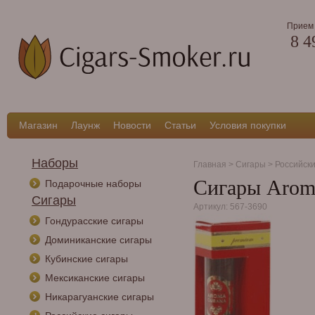
Прием 
8 4
Магазин
Лаунж
Новости
Статьи
Условия покупки
Наборы
Главная
>
Сигары
>
Российск
Сигары Aroma
Подарочные наборы
Сигары
Артикул: 567-3690
Гондурасские сигары
Доминиканские сигары
Кубинские сигары
Мексиканские сигары
Никарагуанские сигары