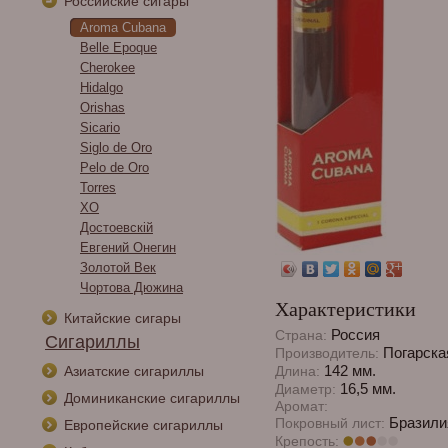
Российские сигары
Aroma Cubana
Belle Epoque
Cherokee
Hidalgo
Orishas
Sicario
Siglo de Oro
Pelo de Oro
Torres
XO
Достоевскiй
Евгений Онегин
Золотой Век
Чортова Дюжина
Характеристики
Китайские сигары
Россия
Страна:
Сигариллы
Погарска
Производитель:
142 мм.
Азиатские сигариллы
Длина:
16,5 мм.
Диаметр:
Доминиканские сигариллы
Аромат:
Бразили
Покровный лист:
Европейские сигариллы
Крепость: