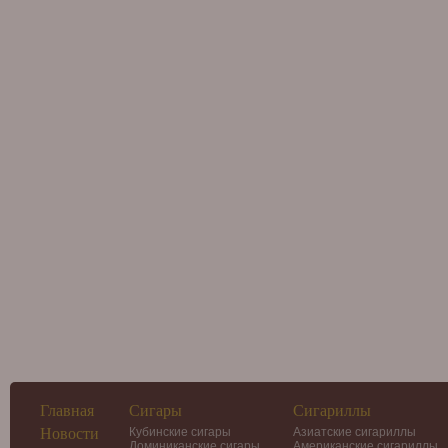
Главная
Сигары
Сигариллы
Новости
Кубинские сигары
Азиатские сигариллы
Доминиканские сигары
Американские сигариллы