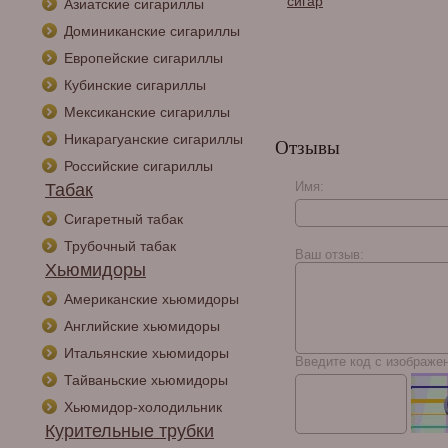
гар, черный
Макассар 810-055
сигар
Азиатские сигариллы
ый 13949
Доминиканские сигариллы
Европейские сигариллы
Кубинские сигариллы
Мексиканские сигариллы
Никарагуанские сигариллы
Отзывы
Российские сигариллы
Имя:
Табак
Сигаретный табак
Трубочный табак
Ваш отзыв:
Хьюмидоры
Американские хьюмидоры
Английские хьюмидоры
Итальянские хьюмидоры
Введите код с изображе
Тайваньские хьюмидоры
Хьюмидор-холодильник
Курительные трубки