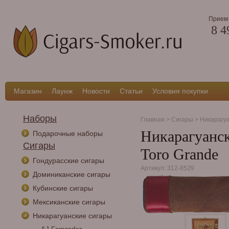
Прием 
8 4
Магазин
Лаунж
Новости
Статьи
Условия покупки
Наборы
Главная
>
Сигары
>
Никарагу
Никарагуански
Подарочные наборы
Сигары
Toro Grande
Гондурасские сигары
Артикул: 312-8529
Доминиканские сигары
Кубинские сигары
Мексиканские сигары
Никарагуанские сигары