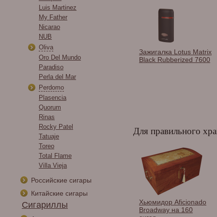
Luis Martinez
My Father
Nicarao
NUB
Oliva
и сигарные
Гильотина Colibri S-
Зажигалка Lotus Matrix
Oro Del Mundo
os в
cut, зеленая
Black Rubberized 7600
тименте.
Paradiso
CU500T14
Perla del Mar
Perdomo
Plasencia
Quorum
Rinas
Rocky Patel
Для правильного хра
Tatuaje
Toreo
Total Flame
Villa Vieja
Российские сигары
Китайские сигары
дор Adorini
Хьюмидор Howard
Хьюмидор Aficionado
Сигариллы
ia Black Deluxe на
Miller на 50 сигар
Broadway на 160