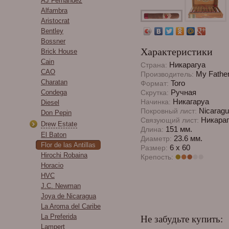
AJ Fernandez
Alfambra
Aristocrat
Bentley
Bossner
Характеристики
Brick House
Cain
Никарагуа
Страна:
CAO
My Father
Производитель:
Charatan
Toro
Формат:
Ручная
Condega
Скрутка:
Никагаруа
Начинка:
Diesel
Nicaragu
Покровный лист:
Don Pepin
Никараг
Связующий лист:
Drew Estate
151 мм.
Длина:
El Baton
23.6 мм.
Диаметр:
Flor de las Antillas
6 x 60
Размер:
Hirochi Robaina
Крепость:
Horacio
HVC
J.C. Newman
Joya de Nicaragua
La Aroma del Caribe
La Preferida
Не забудьте купить:
Lampert