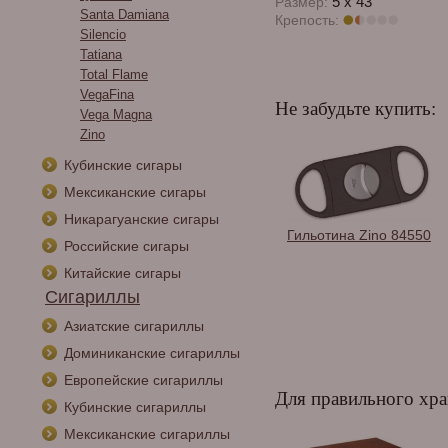
5 x 43
Размер:
Santa Damiana
Крепость:
Silencio
Tatiana
Total Flame
VegaFina
Не забудьте купить:
Vega Magna
Zino
Кубинские сигары
Мексиканские сигары
Никарагуанские сигары
Спички сигарные
Гильотина Zino 84550
Российские сигары
Habanos в
ассортименте.
Китайские сигары
Сигариллы
Азиатские сигариллы
Доминиканские сигариллы
Европейские сигариллы
Для правильного хра
Кубинские сигариллы
Мексиканские сигариллы