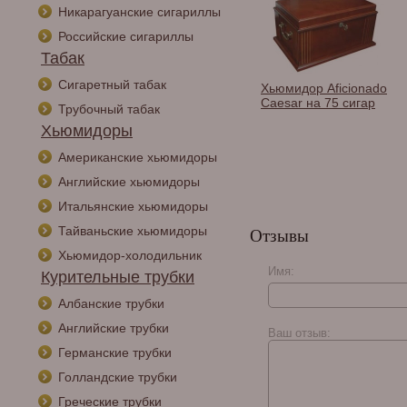
Никарагуанские сигариллы
Российские сигариллы
Табак
Сигаретный табак
Хьюмидор Aficionado
Хьюмидор Aficionado
Valencia на 100 сигар
Caesar на 75 сигар
Трубочный табак
Хьюмидоры
Американские хьюмидоры
Английские хьюмидоры
Итальянские хьюмидоры
Тайваньские хьюмидоры
Отзывы
Хьюмидор-холодильник
Имя:
Курительные трубки
Албанские трубки
Английские трубки
Ваш отзыв:
Германские трубки
Голландские трубки
Греческие трубки