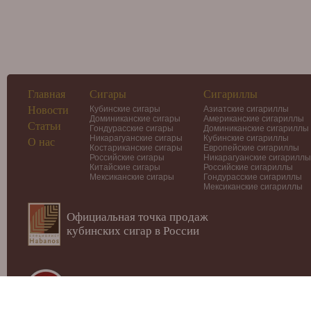
Главная
Сигары
Сигариллы
Новости
Кубинские сигары
Азиатские сигариллы
Доминиканские сигары
Американские сигариллы
Статьи
Гондурасские сигары
Доминиканские сигариллы
Никарагуанские сигары
Кубинские сигариллы
О нас
Костариканские сигары
Европейские сигариллы
Российские сигары
Никарагуанские сигариллы
Китайские сигары
Российские сигариллы
Мексиканские сигары
Гондурасские сигариллы
Мексиканские сигариллы
Официальная точка продаж
кубинских сигар в России
© 2012-2026
Интернет-магазин Cigars-Smoker.ru
Данный