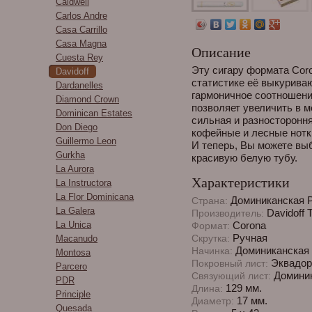
Caldwell
Carlos Andre
Casa Carrillo
Casa Magna
Описание
Cuesta Rey
Эту сигару формата Coro
Davidoff
статистике её выкурива
Dardanelles
гармоничное соотношени
Diamond Crown
позволяет увеличить в м
Dominican Estates
сильная и разностороння
Don Diego
кофейные и лесные нотк
Guillermo Leon
И теперь, Вы можете выб
Gurkha
красивую белую тубу.
La Aurora
Характеристики
La Instructora
La Flor Dominicana
Доминиканская 
Страна:
La Galera
Davidoff 
Производитель:
La Unica
Corona
Формат:
Ручная
Скрутка:
Macanudo
Доминиканская 
Начинка:
Montosa
Эквадор
Покровный лист:
Parcero
Доминик
Связующий лист:
PDR
129 мм.
Длина:
Principle
17 мм.
Диаметр:
Quesada