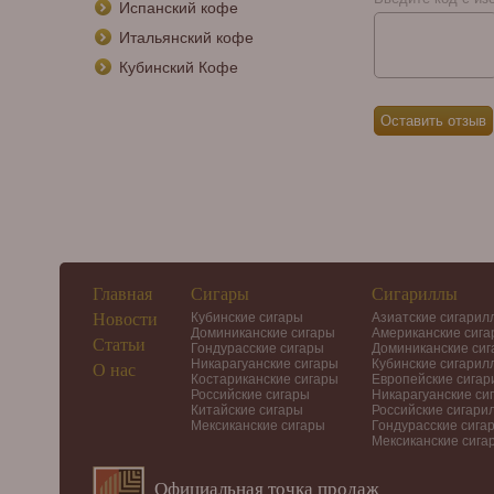
Испанский кофе
Итальянский кофе
Кубинский Кофе
Главная
Сигары
Сигариллы
Новости
Кубинские сигары
Азиатские сигарил
Доминиканские сигары
Американские сиг
Статьи
Гондурасские сигары
Доминиканские си
Никарагуанские сигары
Кубинские сигарил
О нас
Костариканские сигары
Европейские сига
Российские сигары
Никарагуанские си
Китайские сигары
Российские сигари
Мексиканские сигары
Гондурасские сига
Мексиканские сига
Официальная точка продаж