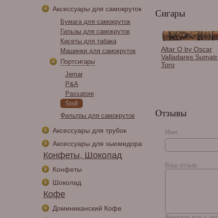
Аксессуары для самокруток
Сигары
Бумага для самокруток
Гильзы для самокруток
Кисеты для табака
Altar Q by Oscar
Машинки для самокруток
Valladares Sumatr
Портсигары
Toro
Jemar
P&A
Passatore
Stoll
Отзывы
Фильтры для самокруток
Аксессуары для трубок
Имя:
Аксессуары для хьюмидора
Конфеты, Шоколад
Ваш отзыв:
Конфеты
Шоколад
Кофе
Доминиканский Кофе
Введите код с из