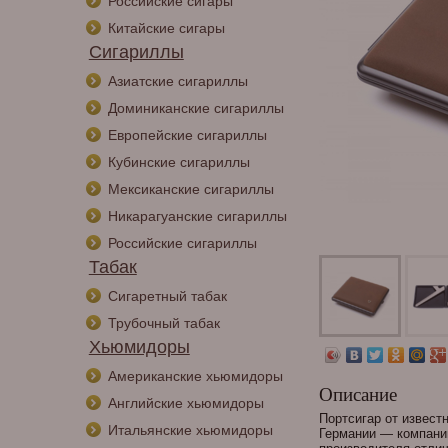
Российские сигары
Китайские сигары
Сигариллы
Азиатские сигариллы
Доминиканские сигариллы
Европейские сигариллы
Кубинские сигариллы
Мексиканские сигариллы
Никарагуанские сигариллы
Российские сигариллы
Табак
Сигаретный табак
Трубочный табак
Хьюмидоры
Американские хьюмидоры
Описание
Английские хьюмидоры
Портсигар от извест
Итальянские хьюмидоры
Германии — компани