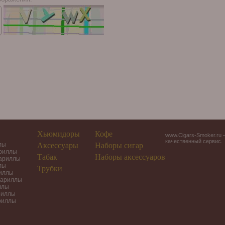
Хьюмидоры
Кофе
www.Cigars-Smoker.ru 
качественный сервис.
лы
Аксессуары
Наборы сигар
ариллы
Табак
Наборы аксессуаров
гариллы
лы
Трубки
риллы
гариллы
ллы
риллы
риллы