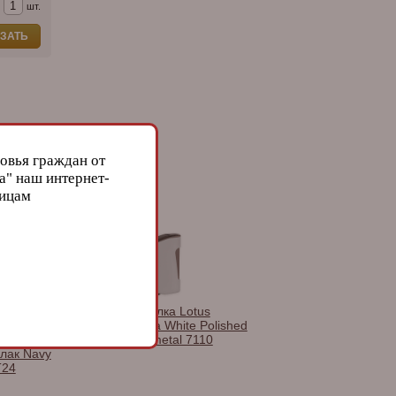
шт.
ЗАТЬ
овья граждан от
а" наш интернет-
лицам
алка сигарная
Зажигалка Lotus
 Stealth
Chroma White Polished
ое пламя),
& Gunmetal 7110
 лак Navy
T24