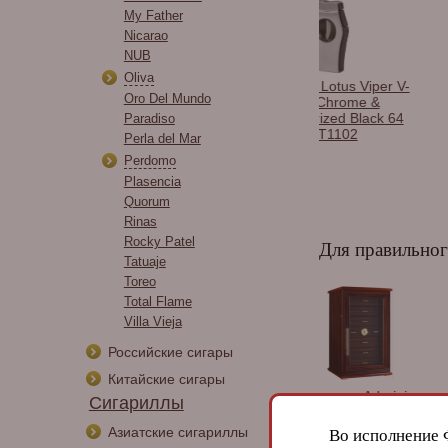
My Father
Nicarao
NUB
Oliva
и сигарные
Каттер Lotus Viper V-
Зажигалка Vertigo
Oro Del Mundo
os в
Cutter Chrome &
Delegate Red Cra
тименте.
Rubberized Black 64
Paradiso
RG CUT1102
Perla del Mar
Perdomo
Plasencia
Quorum
Rinas
Rocky Patel
Для правильног
Tatuaje
Toreo
Total Flame
Villa Vieja
Российские сигары
Китайские сигары
идор Howard
Хьюмидор Adorini
Хьюмидор Gentili
Сигариллы
 на 30 сигар,
Chianti Grande -
Havana Street на
вое дерево 810-
Deluxe (на 300 сигар)
сигар, Черный ла
Азиатские сигариллы
Во исполнение 
1414
SV50-Black-Hava