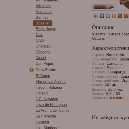
AJ Fernandez
Alfambra
Aristocrat
Bentley
Bossner
Описание
Brick House
Vladimir I сигара с
Cain
Oscuro.
CAO
Charatan
Характеристик
Condega
Никарагуа
Страна:
Diesel
Bossn
Производитель:
Don Pepin
Campana
Формат:
Ручная
Скрутка:
Drew Estate
Никарагуа
Начинка:
El Baton
Эква
Покровный лист:
Инд
Связующий лист:
Flor de las Antillas
140 мм.
Длина:
Hirochi Robaina
23,8 мм.
Диаметр:
Horacio
5,5 х 60
Размер:
Крепость:
J.C. Newman
Joya de Nicaragua
La Aroma del Caribe
La Preferida
Не забудьте куп
Lampert
Luis Martinez