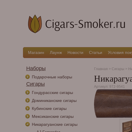
Магазин
Лаунж
Новости
Статьи
Условия пок
Наборы
Главная
>
Сигары
>
Ни
Никарагуа
Подарочные наборы
Сигары
Артикул: 972-9541
Гондурасские сигары
Доминиканские сигары
Кубинские сигары
Мексиканские сигары
Никарагуанские сигары