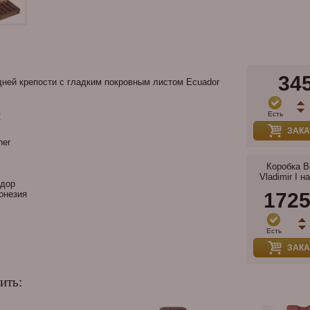
34
редней крепости с гладким покровным листом Ecuador
и
Есть
ЗАКА
er
Коробка B
Vladimir I н
дор
онезия
172
Есть
ЗАКА
ить: