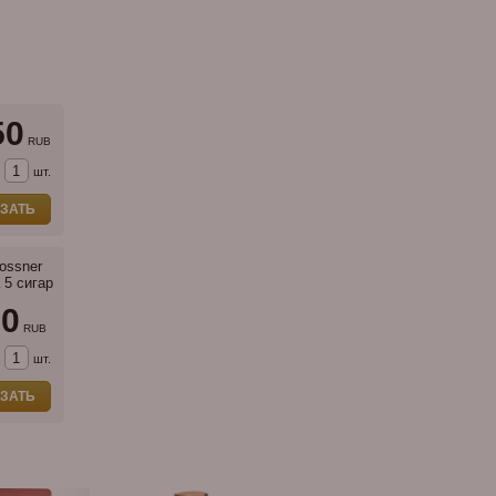
50
RUB
шт.
ЗАТЬ
ossner
а 5 сигар
50
RUB
шт.
ЗАТЬ