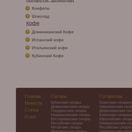
Конфеты
Шоколад
Кофе
Доминиканский Кофе
Испанский кофе
Итальянский кофе
Кубинский Кофе
Главная
Сигары
Сигариллы
Новости
Кубинские сигары
Азиатские сигарил
Доминиканские сигары
Американские сиг
Статьи
Гондурасские сигары
Доминиканские си
Никарагуанские сигары
Кубинские сигарил
О нас
Костариканские сигары
Европейские сига
Российские сигары
Никарагуанские си
Китайские сигары
Российские сигари
Мексиканские сигары
Гондурасские сига