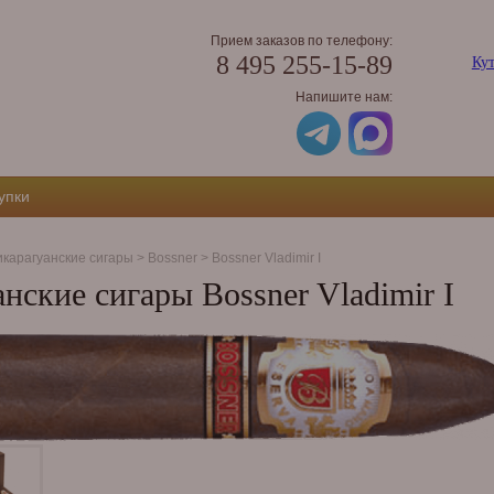
Прием заказов по телефону:
8 495 255-15-89
Кут
Напишите нам:
упки
карагуанские сигары
>
Bossner
>
Bossner Vladimir I
нские сигары Bossner Vladimir I