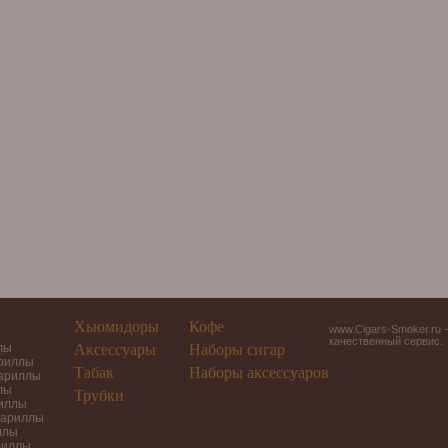
Хьюмидоры
Кофе
www.Cigars-Smoker.ru 
качественный сервис.
лы
Аксессуары
Наборы сигар
ариллы
Табак
Наборы аксессуаров
гариллы
лы
Трубки
риллы
гариллы
ллы
риллы