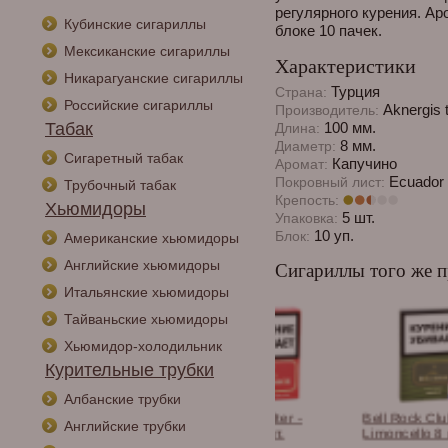
регулярного курения. Ар
Кубинские сигариллы
блоке 10 пачек.
Мексиканские сигариллы
Характеристики
Никарагуанские сигариллы
Турция
Страна:
Российские сигариллы
Aknergis 
Производитель:
Табак
100 мм.
Длина:
8 мм.
Диаметр:
Сигаретный табак
Капучино
Аромат:
Ecuador 
Покровный лист:
Трубочный табак
Крепость:
Хьюмидоры
5 шт.
Упаковка:
10 уп.
Блок:
Американские хьюмидоры
Английские хьюмидоры
Сигариллы того же п
Итальянские хьюмидоры
Тайваньские хьюмидоры
Хьюмидор-холодильник
Курительные трубки
Албанские трубки
ock Club - Vanilla
Bell Rock Filter -
Bell Rock Club -
Английские трубки
Cherry 20 шт.
Limoncello 8 шт.