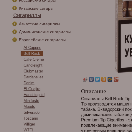
Российские сигары
Китайские сигары
Сигариллы
Азиатские сигариллы
Доминиканские сигариллы
Европейские сигариллы
Al Capone
Bell Rock
Cafe Creme
Candlelight
Clubmaster
Dardanelles
Denim
El Guajiro
Описание
Handelsgold
Сигариллы Bell Rock Tip 
Minifesto
Tip производятся машин
Moods
табака. Эквадорский по
Silverado
доминиканских табаков 
Toscano
Premium Tip Cigarillos 
Villiger
привлекающие внимание
WTF!
утонченным внешним вид