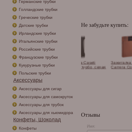
Германские трубки
Голландские трубки
Греческие трубки
Не забудьте купить:
Датские трубки
Ирландские трубки
Итальянские трубки
Российские трубки
Французские трубки
алка Caseti
Зажигалка Caseti
Зажигалка Vertigo
Кукурузные трубки
ная, турбо
сигарная турбо, серая
Carrera Copper
ное пламя),
CA567-4
Польские трубки
он CA437-4
Аксессуары
Аксессуары для сигар
Аксессуары для самокруток
Аксессуары для трубок
Аксессуары для хьюмидора
Отзывы
Конфеты, Шоколад
Имя:
Конфеты