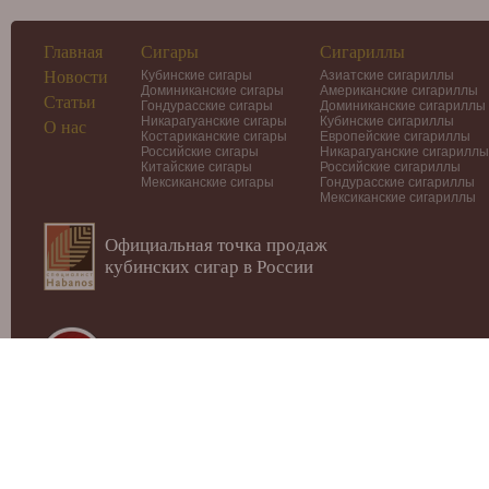
Главная
Сигары
Сигариллы
Новости
Кубинские сигары
Азиатские сигариллы
Доминиканские сигары
Американские сигариллы
Статьи
Гондурасские сигары
Доминиканские сигариллы
Никарагуанские сигары
Кубинские сигариллы
О нас
Костариканские сигары
Европейские сигариллы
Российские сигары
Никарагуанские сигариллы
Китайские сигары
Российские сигариллы
Мексиканские сигары
Гондурасские сигариллы
Мексиканские сигариллы
Официальная точка продаж
кубинских сигар в России
© 2012-2026
Интернет-магазин Cigars-Smoker.ru
Данный
публичной офертой или рекламой!
Купить сигары, сигариллы, хьюмидоры, аксессуары, п
Москве.
Внимание! МИНЗДРАВ РОССИИ ПРЕДУПРЕЖДАЕТ: 