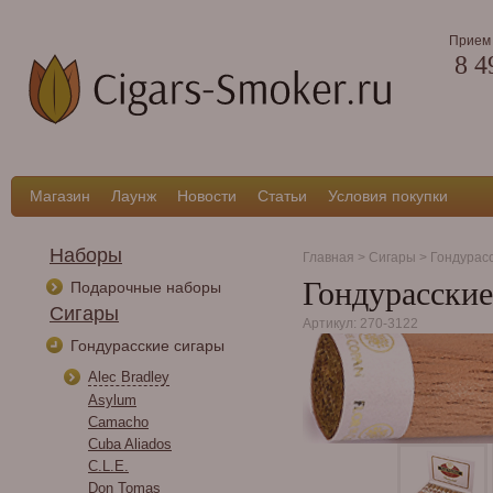
Прием 
8 4
Магазин
Лаунж
Новости
Статьи
Условия покупки
Наборы
Главная
>
Сигары
>
Гондурас
Гондурасские
Подарочные наборы
Сигары
Артикул: 270-3122
Гондурасские сигары
Alec Bradley
Asylum
Camacho
Cuba Aliados
C.L.E.
Don Tomas