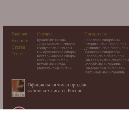
Главная
Сигары
Сигариллы
Новости
Кубинские сигары
Азиатские сигариллы
Доминиканские сигары
Американские сигариллы
Статьи
Гондурасские сигары
Доминиканские сигариллы
Никарагуанские сигары
Кубинские сигариллы
О нас
Костариканские сигары
Европейские сигариллы
Российские сигары
Никарагуанские сигариллы
Китайские сигары
Российские сигариллы
Мексиканские сигары
Гондурасские сигариллы
Мексиканские сигариллы
Официальная точка продаж
кубинских сигар в России
© 2012-2026
Интернет-магазин Cigars-Smoker.ru
Данный
публичной офертой или рекламой!