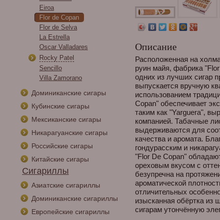
Eiroa
Flor de Copan
Flor de Selva
La Estrella
Описание
Oscar Valladares
Rocky Patel
Расположенная на холма
руин майя, фабрика "Flo
Sencillo
одних из лучших сигар 
Villa Zamorano
выпускается вручную к
Доминиканские сигары
использованием традицио
Copan" обеспечивает эк
Кубинские сигары
таким как "Yarguera", 
Мексиканские сигары
компанией. Табачные ли
выдерживаются для соо
Никарагуанские сигары
качества и аромата. Бла
Российские сигары
гондурасским и никараг
"Flor De Copan" облада
Китайские сигары
ореховым вкусом с оттен
Сигариллы
безупречна на протяжени
ароматической плотност
Азиатские сигариллы
отличительных особеннос
Доминиканские сигариллы
изысканная обёртка из 
сигарам утончённую эле
Европейские сигариллы