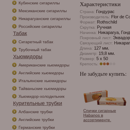
Кубинские сигариллы
Характеристики
Мексиканские сигариллы
Гондурас
Страна:
Flor de C
Производитель:
Никарагуанские сигариллы
Rothschild
Формат:
Российские сигариллы
Ручная
Скрутка:
Никарагуа, Гон
Начинка:
Табак
Эквадор
Покровный лист:
Сигаретный табак
Никараг
Связующий лист:
127 мм.
Длина:
Трубочный табак
19,8 мм.
Диаметр:
Хьюмидоры
5 х 50
Размер:
Крепость:
Американские хьюмидоры
Английские хьюмидоры
Не забудьте купить:
Итальянские хьюмидоры
Тайваньские хьюмидоры
Хьюмидор-холодильник
Курительные трубки
Спички сигарные
Албанские трубки
Habanos в
Английские трубки
ассортименте.
Германские трубки