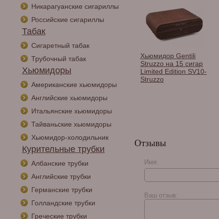
Никарагуанские сигариллы
Российские сигариллы
Табак
Сигаретный табак
Хьюмидор Lubinski на
Хьюмидор Gentili
Хьюм
Трубочный табак
 Meyvel
50 сигар cо стеклом и
Struzzo на 15 сигар
Angel
Хьюмидоры
PRO)
магнитными
Limited Edition SV10-
напол
перегородками, Орех
Struzzo
Американские хьюмидоры
Q2769
Английские хьюмидоры
Итальянские хьюмидоры
Тайваньские хьюмидоры
Хьюмидор-холодильник
Отзывы
Курительные трубки
Имя:
Албанские трубки
Английские трубки
Германские трубки
Ваш отзыв:
Голландские трубки
Греческие трубки