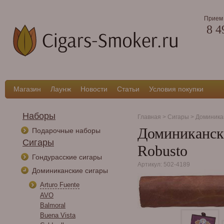
Прием 
8 4
Магазин
Лаунж
Новости
Статьи
Условия покупки
Наборы
Главная
>
Сигары
>
Доминика
Доминикански
Подарочные наборы
Сигары
Robusto
Гондурасские сигары
Артикул: 502-4189
Доминиканские сигары
Arturo Fuente
AVO
Balmoral
Buena Vista