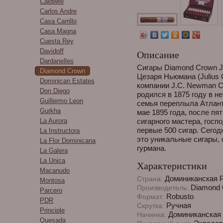
Caldwell
Carlos Andre
Casa Carrillo
Casa Magna
Cuesta Rey
Davidoff
Описание
Dardanelles
Сигары Diamond Crown J
Diamond Crown
Цезаря Ньюмана (Julius
Dominican Estates
компании J.C. Newman C
Don Diego
родился в 1875 году в не
Guillermo Leon
семья переплыла Атлант
Gurkha
мае 1895 года, после пя
La Aurora
сигарного мастера, госп
первые 500 сигар. Сегод
La Instructora
это уникальные сигары,
La Flor Dominicana
гурмана.
La Galera
La Unica
Характеристики
Macanudo
Доминиканская 
Страна:
Montosa
Diamond 
Производитель:
Parcero
Robusto
Формат:
PDR
Ручная
Скрутка:
Principle
Доминиканская 
Начинка:
Quesada