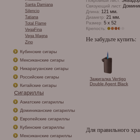
Эквадор
Покровный лист:
Santa Damiana
Доминик
Связующий лист:
Silencio
121 мм.
Длина:
21 мм.
Tatiana
Диаметр:
5 x 52
Размер:
Total Flame
Крепость:
VegaFina
Vega Magna
Не забудьте купить:
Zino
Кубинские сигары
Мексиканские сигары
Никарагуанские сигары
Российские сигары
ные
Каттер Lotus JAWS V-
Зажигалка Vertigo
Чехол 
Cutter Serrated Matte
Double Agent Black
сигары
Китайские сигары
.
Metallic Brown &
кожа 1
Сигариллы
Copper 64 RG
CUTV108
Азиатские сигариллы
Доминиканские сигариллы
Европейские сигариллы
Кубинские сигариллы
Для правильного хра
Мексиканские сигариллы