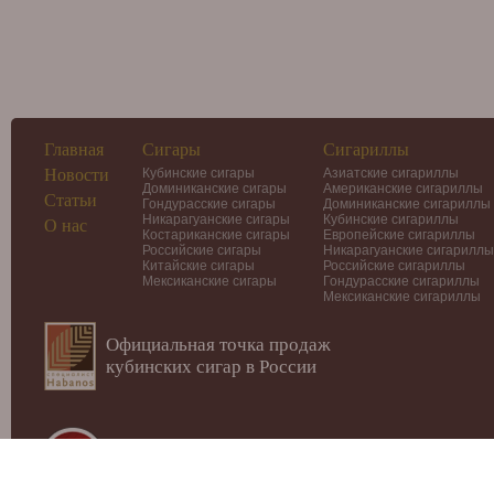
Главная
Сигары
Сигариллы
Новости
Кубинские сигары
Азиатские сигариллы
Доминиканские сигары
Американские сигариллы
Статьи
Гондурасские сигары
Доминиканские сигариллы
Никарагуанские сигары
Кубинские сигариллы
О нас
Костариканские сигары
Европейские сигариллы
Российские сигары
Никарагуанские сигариллы
Китайские сигары
Российские сигариллы
Мексиканские сигары
Гондурасские сигариллы
Мексиканские сигариллы
Официальная точка продаж
кубинских сигар в России
© 2012-2026
Интернет-магазин Cigars-Smoker.ru
Данный сай