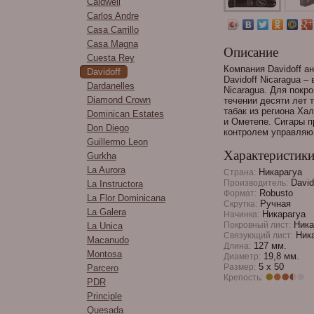
Caldwell
Carlos Andre
Casa Carrillo
Casa Magna
Описание
Cuesta Rey
Компания Davidoff а
Davidoff
Davidoff Nicaragua 
Dardanelles
Nicaragua. Для покр
Diamond Crown
течении десяти лет 
табак из региона Хал
Dominican Estates
и Ометепе. Сигары п
Don Diego
контролем управляю
Guillermo Leon
Характеристик
Gurkha
La Aurora
Никарагуа
Страна:
David
Производитель:
La Instructora
Robusto
Формат:
La Flor Dominicana
Ручная
Скрутка:
La Galera
Никарагуа
Начинка:
Ника
Покровный лист:
La Unica
Ника
Связующий лист:
Macanudo
127 мм.
Длина:
Montosa
19,8 мм.
Диаметр:
5 x 50
Размер:
Parcero
Крепость:
PDR
Principle
Quesada