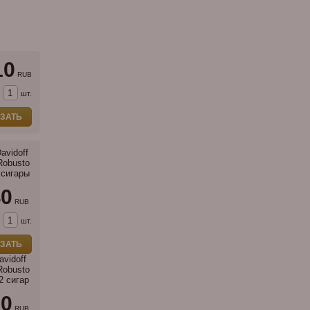
10
RUB
шт.
ЗАТЬ
avidoff
Robusto
 сигары
40
RUB
шт.
ЗАТЬ
avidoff
Robusto
2 сигар
20
RUB