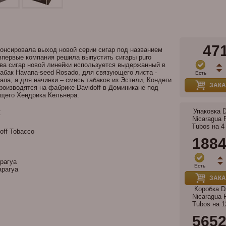
47
нонсировала выход новой серии сигар под названием
– впервые компания решила выпустить сигары puro
ова сигар новой линейки используется выдержанный в
табак Havana-seed Rosado, для связующего листа -
Есть
апа, а для начинки – смесь табаков из Эстели, Кондеги
ЗАКА
роизводятся на фабрике Davidoff в Доминикане под
щего Хендрика Кельнера.
и
Упаковка D
Nicaragua 
Tubos на 4
off Tobacco
188
рагуа
Есть
рагуа
ЗАКА
Коробка D
Nicaragua 
Tubos на 1
565