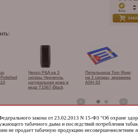
Есть
ЗАКА
ить:
Чехол P&A на 3
Пепельница Tom River
З
ished
сигары Черчилль,
на 2 сигары, керамика
L
натуральная кожа и
ASH-33
C
кедр T1067-Black
T
<
>
Федерального закона от 23.02.2013 N 15-Ф3 "Об охране здор
о хранения необходим:
ужающего табачного дыма и последствий потребления табак
зин не продает табачную продукцию несовершеннолетним 