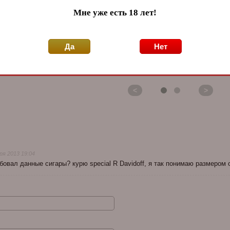
Мне уже есть 18 лет!
Да
Нет
Хьюмидор Gentili на
Хьюмидор Aficionado
Х
на 50
150 сигар SV120-
Raven
S
Oak-
Ebony
L
S
<
>
ря 2013 19:04
бовал данные сигары? курю special R Davidoff, я так понимаю размером 