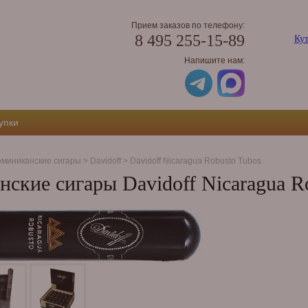
Прием заказов по телефону:
8 495 255-15-89
Кут
Напишите нам:
упки
миниканские сигары
>
Davidoff
>
Davidoff Nicaragua Robusto Tubos
ские сигары Davidoff Nicaragua R