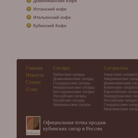
Доминиканский Кофе
Испанский кофе
Итальянский кофе
Кубинский Кофе
Главная
Сигары
Сигариллы
Новости
Кубинские сигары
Азиатские сигарил
Доминиканские сигары
Американские сиг
Статьи
Гондурасские сигары
Доминиканские си
Никарагуанские сигары
Кубинские сигарил
О нас
Костариканские сигары
Европейские сига
Российские сигары
Никарагуанские си
Китайские сигары
Российские сигари
Мексиканские сигары
Гондурасские сига
Мексиканские сига
Официальная точка продаж
кубинских сигар в России