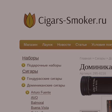
Магазин
Лаунж
Новости
Статьи
Условия пок
Наборы
Главная
>
Сигары
>
До
Доминикан
Подарочные наборы
Сигары
Артикул: 295-8216
Гондурасские сигары
Доминиканские сигары
Arturo Fuente
AVO
Balmoral
Buena Vista