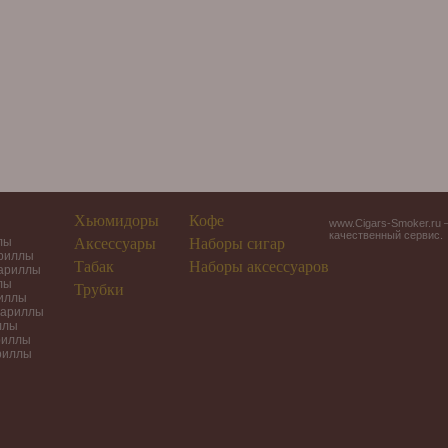
Хьюмидоры
Кофе
www.Cigars-Smoker.ru 
качественный сервис.
лы
Аксессуары
Наборы сигар
ариллы
Табак
Наборы аксессуаров
гариллы
лы
Трубки
риллы
гариллы
ллы
риллы
риллы